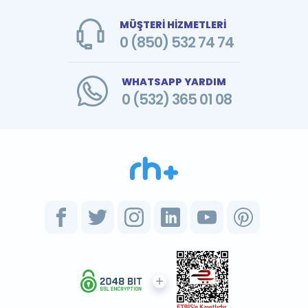
MÜŞTERİ HİZMETLERİ
0 (850) 532 74 74
WHATSAPP YARDIM
0 (532) 365 01 08