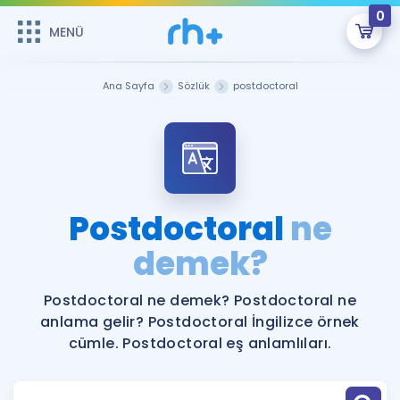
0
MENÜ
MENÜ
Üye Girişi
Ana Sayfa
Sözlük
postdoctoral
Online Dersler
Sepetin Şu An Boş.
Çalışma Paketleri
Remzi Hoca ile seni sınava hazırlayacak onlarca eğitim seni
bekliyor!
Kitaplar ve Kaynaklar
GİRİŞ YAP
Postdoctoral
ne
Katılımcı Görüşleri
demek?
Şifremi Hatırlamıyorum
ÜYE DEĞİLİM
Faydalı Araçlar
Postdoctoral ne demek? Postdoctoral ne
anlama gelir? Postdoctoral İngilizce örnek
Ücretsiz Kaynaklar
Blog
İngilizce Gramer
cümle. Postdoctoral eş anlamlıları.
Hakkımızda
Kariyer
Sözlük
Soru & Cevap
İletişim