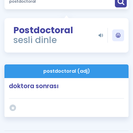
Puan Hesaplama
Rehberlik Aracı
Postdoctoral
ÖSYM Sınav Takvimi
sesli dinle
Kampanyalar
Blog
postdoctoral (adj)
İngilizce Gramer
doktora sonrası