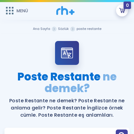
0
MENÜ
MENÜ
Üye Girişi
Ana Sayfa
Sözlük
poste restante
Online Dersler
Sepetin Şu An Boş.
Çalışma Paketleri
Remzi Hoca ile seni sınava hazırlayacak onlarca eğitim seni
bekliyor!
Kitaplar ve Kaynaklar
GİRİŞ YAP
Poste Restante
ne
Katılımcı Görüşleri
demek?
Şifremi Hatırlamıyorum
ÜYE DEĞİLİM
Faydalı Araçlar
Poste Restante ne demek? Poste Restante ne
anlama gelir? Poste Restante İngilizce örnek
Ücretsiz Kaynaklar
Blog
İngilizce Gramer
cümle. Poste Restante eş anlamlıları.
Hakkımızda
Kariyer
Sözlük
Soru & Cevap
İletişim