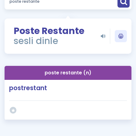
Puan Hesaplama
Rehberlik Aracı
Poste Restante
ÖSYM Sınav Takvimi
sesli dinle
Kampanyalar
Blog
poste restante (n)
İngilizce Gramer
postrestant