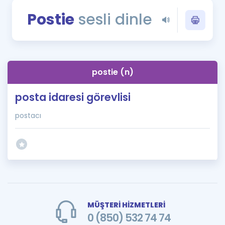
Puan Hesaplama
Postie
sesli dinle
Rehberlik Aracı
ÖSYM Sınav Takvimi
postie (n)
Kampanyalar
posta idaresi görevlisi
Blog
postacı
İngilizce Gramer
MÜŞTERİ HİZMETLERİ
0 (850) 532 74 74