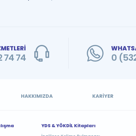
ZMETLERİ
WHATSA
 74 74
0 (53
HAKKIMIZDA
KARIYER
alışma
YDS & YÖKDİL Kitapları