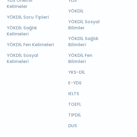
YDS Önemli
YDS
Kelimeler
YÖKDİL
YÖKDİL Soru Tipleri
YÖKDİL Sosyal
YÖKDİL Sağlık
Bilimler
Kelimeleri
YÖKDİL Sağlık
YÖKDİL Fen Kelimeleri
Bilimleri
YÖKDİL Sosyal
YÖKDİL Fen
Kelimeleri
Bilimleri
YKS-DİL
E-YDS
IELTS
TOEFL
TIPDİL
DUS