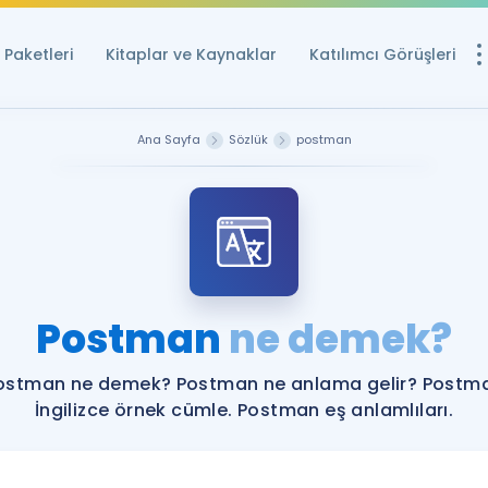
Paketleri
Kitaplar ve Kaynaklar
Katılımcı Görüşleri
Ücretsiz Kayna
Ana Sayfa
Sözlük
postman
YDS ve YÖKDİL içi
Sözlük
İngilizce Sınavları
Puan Hesapla
Postman
ne demek?
YDS ve YÖKDİL P
Remz
Rehberlik Aracı
ostman ne demek? Postman ne anlama gelir? Postm
YDS ve YÖKDİL'e H
İngilizce örnek cümle. Postman eş anlamlıları.
ÖSYM Sınav Ta
Tüm ÖSYM Sınavl