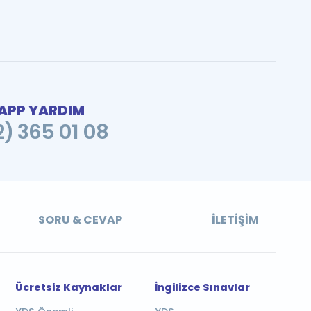
PP YARDIM
2) 365 01 08
SORU & CEVAP
İLETIŞIM
Ücretsiz Kaynaklar
İngilizce Sınavlar