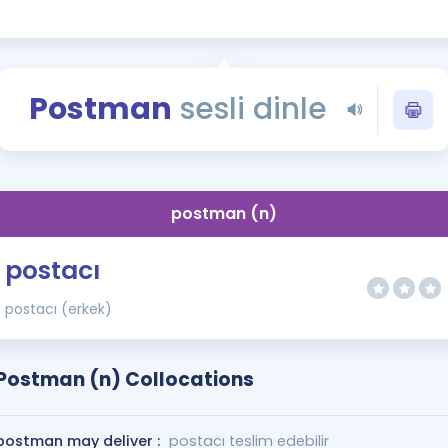
Kampanyalar
Eğitim ve Kitaplar
Blog
Postman
sesli dinle
YDS - YÖKDİL Tüm S
İngilizce Gram
İngilizce Gramer
postman (n)
postacı
postacı (erkek)
Postman (n) Collocations
postman may deliver :
postacı teslim edebilir