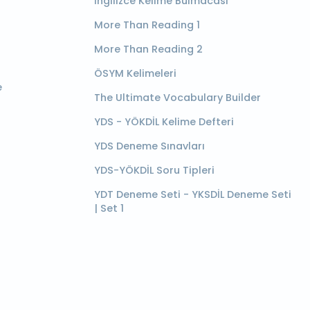
İngilizce Kelime Bulmacası
More Than Reading 1
More Than Reading 2
ÖSYM Kelimeleri
e
The Ultimate Vocabulary Builder
YDS - YÖKDİL Kelime Defteri
YDS Deneme Sınavları
YDS-YÖKDİL Soru Tipleri
YDT Deneme Seti - YKSDİL Deneme Seti
| Set 1