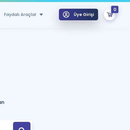
0
Faydalı Araçlar
Üye Girişi
klar
n Ücretsiz Kaynaklar
 için Özel Sözlük
Sepetin Şu An Boş.
ma
uan Hesaplama Aracı
i Hoca ile seni sınava hazırlayacak onlarca eğitim seni bekliyor!
Şifremi Hatırlamıyorum
GİRİŞ YAP
an
azırlananlar için Öneriler
kvimi
ÜYE DEĞİLİM
arı Tek Takvimde