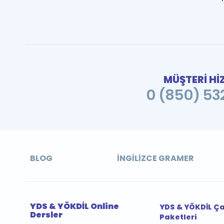
MÜŞTERİ Hİ
0 (850) 532
BLOG
İNGILIZCE GRAMER
YDS & YÖKDİL Online
YDS & YÖKDİL Ç
Dersler
Paketleri