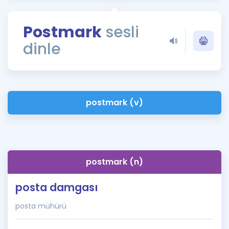
Puan Hesaplama
Postmark
sesli
Rehberlik Aracı
dinle
ÖSYM Sınav Takvimi
Kampanyalar
Blog
postmark (v)
İngilizce Gramer
postmark (n)
posta damgası
posta mühürü