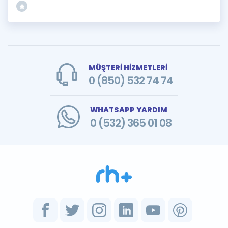
MÜŞTERİ HİZMETLERİ
0 (850) 532 74 74
WHATSAPP YARDIM
0 (532) 365 01 08