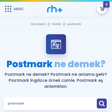
0
MENÜ
MENÜ
Üye Girişi
Ana Sayfa
Sözlük
postmark
Online Dersler
Sepetin Şu An Boş.
Çalışma Paketleri
Remzi Hoca ile seni sınava hazırlayacak onlarca eğitim seni
bekliyor!
Kitaplar ve Kaynaklar
GİRİŞ YAP
Postmark
ne demek?
Katılımcı Görüşleri
Şifremi Hatırlamıyorum
Postmark ne demek? Postmark ne anlama gelir?
Postmark İngilizce örnek cümle. Postmark eş
ÜYE DEĞİLİM
Faydalı Araçlar
anlamlıları.
Ücretsiz Kaynaklar
Blog
İngilizce Gramer
Hakkımızda
Kariyer
Sözlük
Soru & Cevap
İletişim