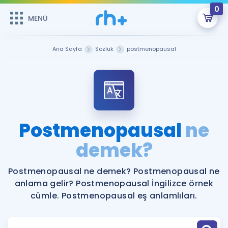
0
MENÜ
MENÜ
Üye Girişi
Ana Sayfa
Sözlük
postmenopausal
Online Dersler
Sepetin Şu An Boş.
Çalışma Paketleri
Remzi Hoca ile seni sınava hazırlayacak onlarca eğitim seni
bekliyor!
Kitaplar ve Kaynaklar
GİRİŞ YAP
Postmenopausal
ne
Katılımcı Görüşleri
demek?
Şifremi Hatırlamıyorum
ÜYE DEĞİLİM
Faydalı Araçlar
Postmenopausal ne demek? Postmenopausal ne
anlama gelir? Postmenopausal İngilizce örnek
Ücretsiz Kaynaklar
Blog
İngilizce Gramer
cümle. Postmenopausal eş anlamlıları.
Hakkımızda
Kariyer
Sözlük
Soru & Cevap
İletişim