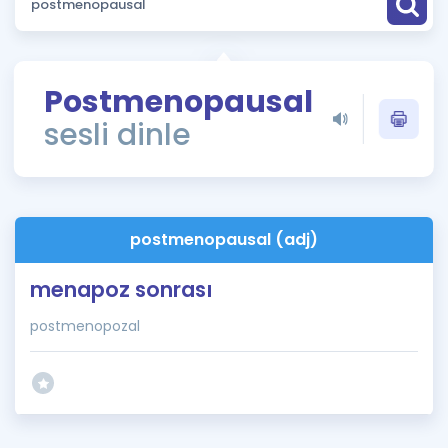
Puan Hesaplama
Rehberlik Aracı
Postmenopausal
ÖSYM Sınav Takvimi
sesli dinle
Kampanyalar
Blog
postmenopausal (adj)
İngilizce Gramer
menapoz sonrası
postmenopozal