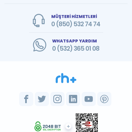
MÜŞTERİ HİZMETLERİ
0 (850) 532 74 74
WHATSAPP YARDIM
0 (532) 365 01 08