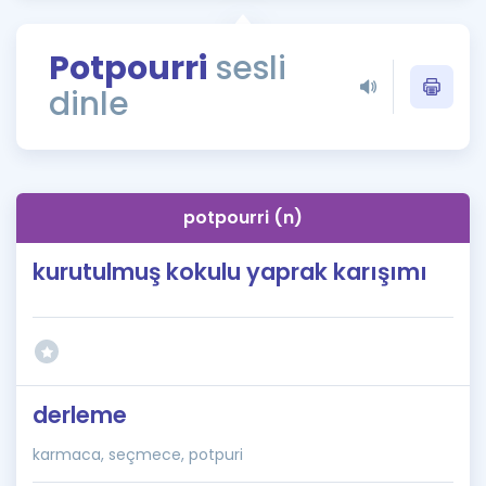
Puan Hesaplama
Potpourri
sesli
Rehberlik Aracı
dinle
ÖSYM Sınav Takvimi
Kampanyalar
Blog
potpourri (n)
İngilizce Gramer
kurutulmuş kokulu yaprak karışımı
derleme
karmaca, seçmece, potpuri