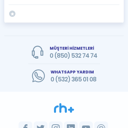
MÜŞTERİ HİZMETLERİ
0 (850) 532 74 74
WHATSAPP YARDIM
0 (532) 365 01 08