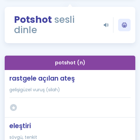
Puan Hesaplama
Potshot
sesli
Rehberlik Aracı
dinle
ÖSYM Sınav Takvimi
Kampanyalar
Blog
potshot (n)
İngilizce Gramer
rastgele açılan ateş
gelişigüzel vuruş (silah)
eleştiri
sövgü, tenkit