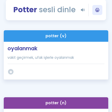
Puan Hesaplama
Potter
sesli dinle
Rehberlik Aracı
ÖSYM Sınav Takvimi
potter (v)
Kampanyalar
oyalanmak
Blog
vakit geçirmek, ufak işlerle oyalanmak
İngilizce Gramer
potter (n)