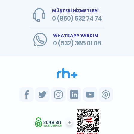
MÜŞTERİ HİZMETLERİ
0 (850) 532 74 74
WHATSAPP YARDIM
0 (532) 365 01 08