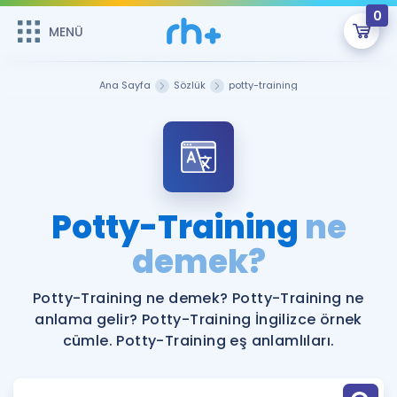
0
MENÜ
MENÜ
Üye Girişi
Ana Sayfa
Sözlük
potty-training
Online Dersler
Sepetin Şu An Boş.
Çalışma Paketleri
Remzi Hoca ile seni sınava hazırlayacak onlarca eğitim seni
bekliyor!
Kitaplar ve Kaynaklar
GİRİŞ YAP
Potty-Training
ne
Katılımcı Görüşleri
demek?
Şifremi Hatırlamıyorum
ÜYE DEĞİLİM
Faydalı Araçlar
Potty-Training ne demek? Potty-Training ne
anlama gelir? Potty-Training İngilizce örnek
Ücretsiz Kaynaklar
Blog
İngilizce Gramer
cümle. Potty-Training eş anlamlıları.
Hakkımızda
Kariyer
Sözlük
Soru & Cevap
İletişim