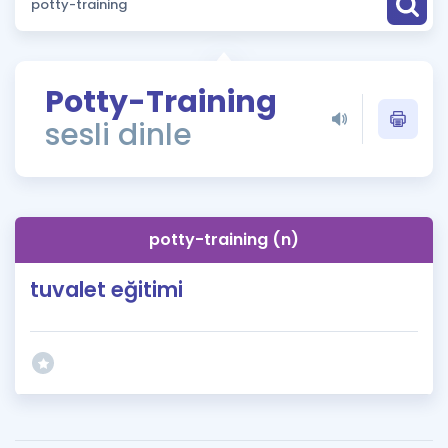
Puan Hesaplama
Rehberlik Aracı
Potty-Training
ÖSYM Sınav Takvimi
sesli dinle
Kampanyalar
Blog
potty-training (n)
İngilizce Gramer
tuvalet eğitimi