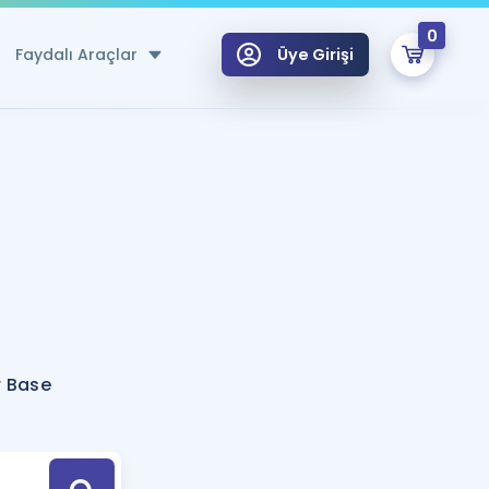
0
Faydalı Araçlar
Üye Girişi
klar
n Ücretsiz Kaynaklar
 için Özel Sözlük
Sepetin Şu An Boş.
ma
uan Hesaplama Aracı
i Hoca ile seni sınava hazırlayacak onlarca eğitim seni bekliyor!
Şifremi Hatırlamıyorum
GİRİŞ YAP
r Base
azırlananlar için Öneriler
kvimi
ÜYE DEĞİLİM
arı Tek Takvimde