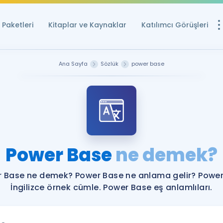
Paketleri
Kitaplar ve Kaynaklar
Katılımcı Görüşleri
Ücretsiz Kayna
Ana Sayfa
Sözlük
power base
YDS ve YÖKDİL içi
Sözlük
İngilizce Sınavları
Puan Hesapla
Power Base
ne demek?
YDS ve YÖKDİL P
Remz
Rehberlik Aracı
 Base ne demek? Power Base ne anlama gelir? Powe
YDS ve YÖKDİL'e H
İngilizce örnek cümle. Power Base eş anlamlıları.
ÖSYM Sınav Ta
Tüm ÖSYM Sınavl