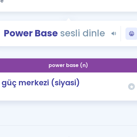
Kampanyalar
Eğitim ve Kitaplar
Blog
Power Base
sesli dinle
YDS - YÖKDİL Tüm S
İngilizce Gram
İngilizce Gramer
power base (n)
güç merkezi (siyasi)