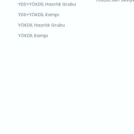
YÖKDİL İleri Seviy
YDS+YÖKDİL Hazırlık Grubu
YDS+YÖKDİL Kampı
YÖKDİL Hazırlık Grubu
YÖKDİL Kampı