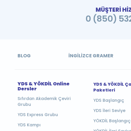
MÜŞTERİ Hİ
0 (850) 532
BLOG
İNGILIZCE GRAMER
YDS & YÖKDİL Online
YDS & YÖKDİL Ç
Dersler
Paketleri
Sıfırdan Akademik Çeviri
YDS Başlangıç
Grubu
YDS İleri Seviye
YDS Express Grubu
YÖKDİL Başlangıç
YDS Kampı