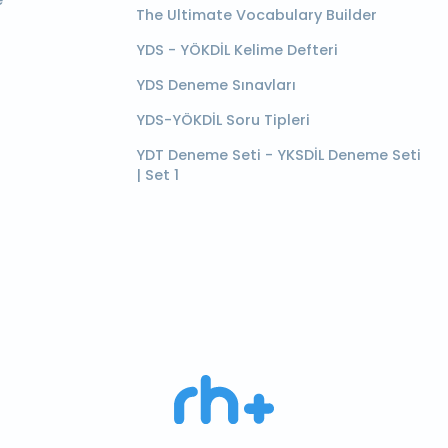
e
The Ultimate Vocabulary Builder
YDS - YÖKDİL Kelime Defteri
YDS Deneme Sınavları
YDS-YÖKDİL Soru Tipleri
YDT Deneme Seti - YKSDİL Deneme Seti
| Set 1