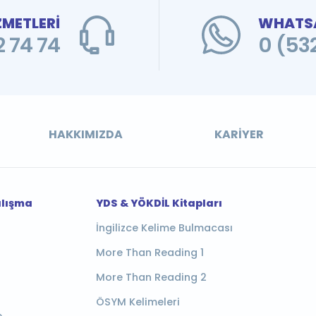
ZMETLERİ
WHATSA
 74 74
0 (53
HAKKIMIZDA
KARIYER
alışma
YDS & YÖKDİL Kitapları
İngilizce Kelime Bulmacası
More Than Reading 1
More Than Reading 2
ÖSYM Kelimeleri