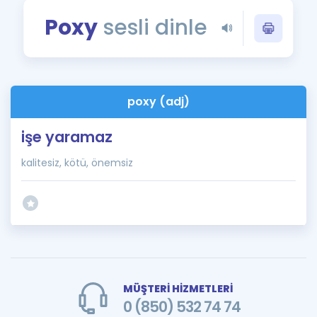
Puan Hesaplama
Poxy
sesli dinle
Rehberlik Aracı
ÖSYM Sınav Takvimi
poxy (adj)
Kampanyalar
işe yaramaz
Blog
kalitesiz, kötü, önemsiz
İngilizce Gramer
MÜŞTERİ HİZMETLERİ
0 (850) 532 74 74