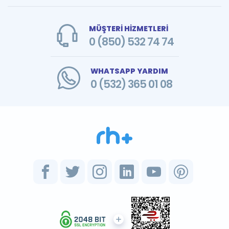
MÜŞTERİ HİZMETLERİ
0 (850) 532 74 74
WHATSAPP YARDIM
0 (532) 365 01 08