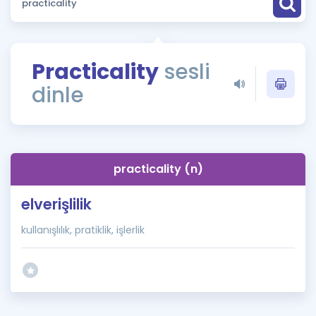
Puan Hesaplama
Rehberlik Aracı
Practicality
sesli
ÖSYM Sınav Takvimi
dinle
Kampanyalar
Blog
practicality (n)
İngilizce Gramer
elverişlilik
kullanışlılık, pratiklik, işlerlik