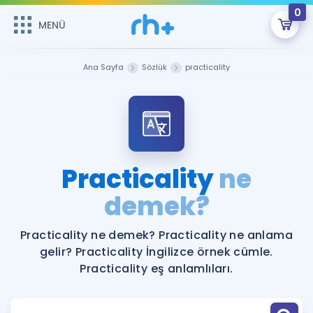
0
MENÜ
MENÜ
Üye Girişi
Ana Sayfa
Sözlük
practicality
Online Dersler
Sepetin Şu An Boş.
Çalışma Paketleri
Remzi Hoca ile seni sınava hazırlayacak onlarca eğitim seni
bekliyor!
Kitaplar ve Kaynaklar
GİRİŞ YAP
Practicality
ne
Katılımcı Görüşleri
demek?
Şifremi Hatırlamıyorum
ÜYE DEĞİLİM
Faydalı Araçlar
Practicality ne demek? Practicality ne anlama
gelir? Practicality İngilizce örnek cümle.
Ücretsiz Kaynaklar
Blog
İngilizce Gramer
Practicality eş anlamlıları.
Hakkımızda
Kariyer
Sözlük
Soru & Cevap
İletişim