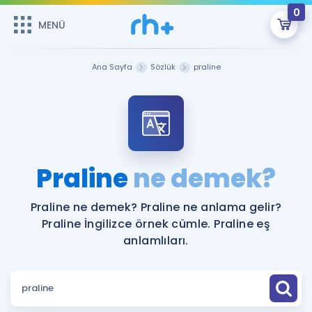
0
MENÜ
MENÜ
Üye Girişi
Ana Sayfa
Sözlük
praline
Online Dersler
Sepetin Şu An Boş.
Çalışma Paketleri
Remzi Hoca ile seni sınava hazırlayacak onlarca eğitim seni
bekliyor!
Kitaplar ve Kaynaklar
GİRİŞ YAP
Praline
ne demek?
Katılımcı Görüşleri
Şifremi Hatırlamıyorum
Praline ne demek? Praline ne anlama gelir?
Praline İngilizce örnek cümle. Praline eş
ÜYE DEĞİLİM
Faydalı Araçlar
anlamlıları.
Ücretsiz Kaynaklar
Blog
İngilizce Gramer
Hakkımızda
Kariyer
Sözlük
Soru & Cevap
İletişim