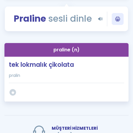
Puan Hesaplama
Praline
sesli dinle
Rehberlik Aracı
ÖSYM Sınav Takvimi
Kampanyalar
praline (n)
Blog
tek lokmalık çikolata
İngilizce Gramer
pralin
MÜŞTERİ HİZMETLERİ