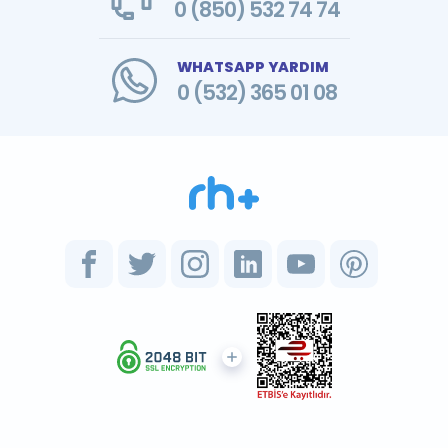
0 (850) 532 74 74
WHATSAPP YARDIM
0 (532) 365 01 08