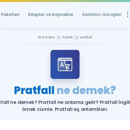
Paketleri
Kitaplar ve Kaynaklar
Katılımcı Görüşleri
Ücretsiz Kayna
Ana Sayfa
Sözlük
pratfall
YDS ve YÖKDİL içi
Sözlük
İngilizce Sınavları
Puan Hesapla
Pratfall
ne demek?
YDS ve YÖKDİL P
Remz
Rehberlik Aracı
tfall ne demek? Pratfall ne anlama gelir? Pratfall İngil
YDS ve YÖKDİL'e H
örnek cümle. Pratfall eş anlamlıları.
ÖSYM Sınav Ta
Tüm ÖSYM Sınavl