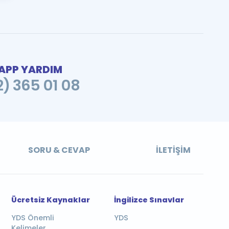
PP YARDIM
2) 365 01 08
SORU & CEVAP
İLETIŞIM
Ücretsiz Kaynaklar
İngilizce Sınavlar
YDS Önemli
YDS
Kelimeler