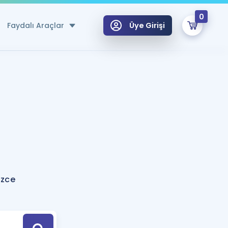
0
Faydalı Araçlar
Üye Girişi
klar
n Ücretsiz Kaynaklar
 için Özel Sözlük
Sepetin Şu An Boş.
ma
uan Hesaplama Aracı
i Hoca ile seni sınava hazırlayacak onlarca eğitim seni bekliyor!
Şifremi Hatırlamıyorum
GİRİŞ YAP
izce
azırlananlar için Öneriler
kvimi
ÜYE DEĞİLİM
arı Tek Takvimde