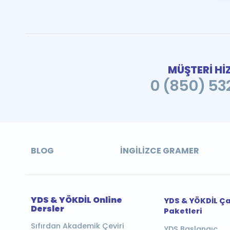
MÜŞTERİ Hİ
0 (850) 532
BLOG
İNGILIZCE GRAMER
YDS & YÖKDİL Online
YDS & YÖKDİL Ç
Dersler
Paketleri
Sıfırdan Akademik Çeviri
YDS Başlangıç