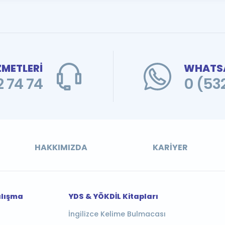
ZMETLERİ
WHATSA
 74 74
0 (53
HAKKIMIZDA
KARIYER
alışma
YDS & YÖKDİL Kitapları
İngilizce Kelime Bulmacası