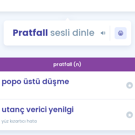
Kampanyalar
Eğitim ve Kitaplar
Blog
Pratfall
sesli dinle
YDS - YÖKDİL Tüm S
İngilizce Gram
İngilizce Gramer
pratfall (n)
popo üstü düşme
utanç verici yenilgi
yüz kızartıcı hata