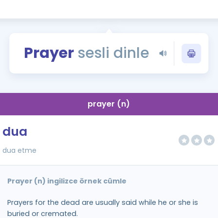
Kampanyalar
Eğitim ve Kitaplar
Blog
Prayer
sesli dinle
YDS - YÖKDİL Tüm S
İngilizce Gram
İngilizce Gramer
prayer (n)
dua
dua etme
Prayer (n) ingilizce örnek cümle
Prayers for the dead are usually said while he or she is
buried or cremated.