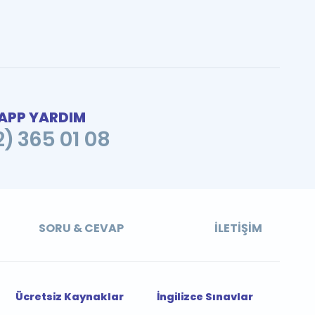
PP YARDIM
2) 365 01 08
SORU & CEVAP
İLETIŞIM
Ücretsiz Kaynaklar
İngilizce Sınavlar