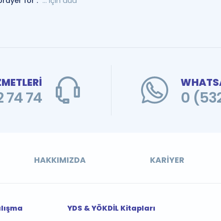
prayer for :
... için dua
ZMETLERİ
WHATSA
 74 74
0 (53
HAKKIMIZDA
KARIYER
alışma
YDS & YÖKDİL Kitapları