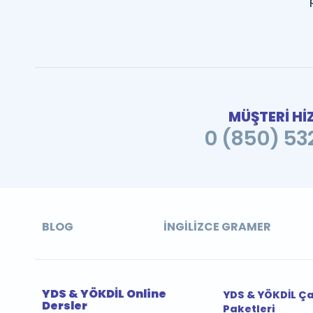
MÜŞTERİ Hİ
0 (850) 532
BLOG
İNGILIZCE GRAMER
YDS & YÖKDİL Online
YDS & YÖKDİL Ç
Dersler
Paketleri