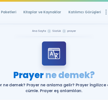
Paketleri
Kitaplar ve Kaynaklar
Katılımcı Görüşleri
Ücretsiz Kayna
Ana Sayfa
Sözlük
prayer
YDS ve YÖKDİL içi
Sözlük
İngilizce Sınavları
Puan Hesapla
Prayer
ne demek?
YDS ve YÖKDİL P
Remz
Rehberlik Aracı
r ne demek? Prayer ne anlama gelir? Prayer İngilizce
YDS ve YÖKDİL'e H
cümle. Prayer eş anlamlıları.
ÖSYM Sınav Ta
Tüm ÖSYM Sınavl