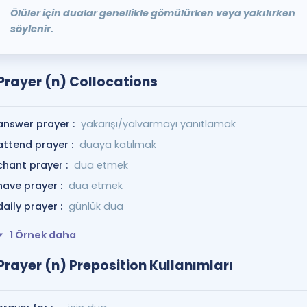
Ölüler için dualar genellikle gömülürken veya yakılırken
söylenir.
Prayer (n) Collocations
answer prayer :
yakarışı/yalvarmayı yanıtlamak
attend prayer :
duaya katılmak
chant prayer :
dua etmek
have prayer :
dua etmek
daily prayer :
günlük dua
1 Örnek daha
Prayer (n) Preposition Kullanımları