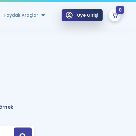
0
Faydalı Araçlar
Üye Girişi
klar
n Ücretsiz Kaynaklar
 için Özel Sözlük
Sepetin Şu An Boş.
ma
uan Hesaplama Aracı
i Hoca ile seni sınava hazırlayacak onlarca eğitim seni bekliyor!
Şifremi Hatırlamıyorum
GİRİŞ YAP
 örnek
azırlananlar için Öneriler
kvimi
ÜYE DEĞİLİM
arı Tek Takvimde