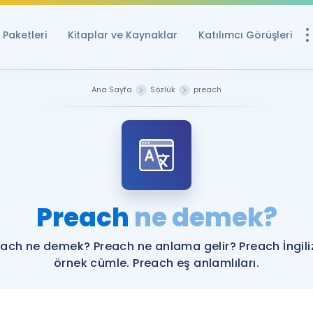
Paketleri
Kitaplar ve Kaynaklar
Katılımcı Görüşleri
Ücretsiz Kayna
Ana Sayfa
Sözlük
preach
YDS ve YÖKDİL içi
Sözlük
İngilizce Sınavları
Puan Hesapla
Preach
ne demek?
YDS ve YÖKDİL P
Remz
Rehberlik Aracı
each ne demek? Preach ne anlama gelir? Preach İngili
YDS ve YÖKDİL'e H
örnek cümle. Preach eş anlamlıları.
ÖSYM Sınav Ta
Tüm ÖSYM Sınavl