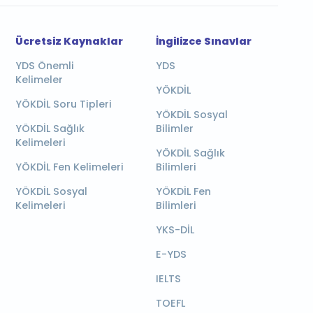
Ücretsiz Kaynaklar
İngilizce Sınavlar
YDS Önemli
YDS
Kelimeler
YÖKDİL
YÖKDİL Soru Tipleri
YÖKDİL Sosyal
YÖKDİL Sağlık
Bilimler
Kelimeleri
YÖKDİL Sağlık
YÖKDİL Fen Kelimeleri
Bilimleri
YÖKDİL Sosyal
YÖKDİL Fen
Kelimeleri
Bilimleri
YKS-DİL
E-YDS
IELTS
TOEFL