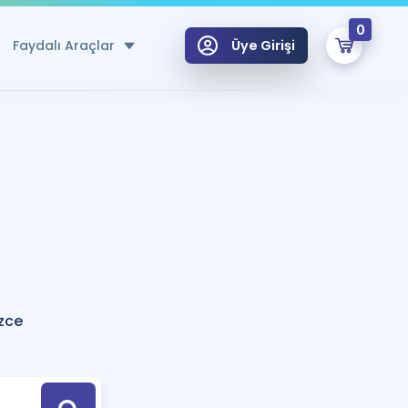
0
Faydalı Araçlar
Üye Girişi
klar
n Ücretsiz Kaynaklar
 için Özel Sözlük
Sepetin Şu An Boş.
ma
uan Hesaplama Aracı
i Hoca ile seni sınava hazırlayacak onlarca eğitim seni bekliyor!
Şifremi Hatırlamıyorum
GİRİŞ YAP
zce
azırlananlar için Öneriler
kvimi
ÜYE DEĞİLİM
arı Tek Takvimde