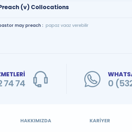
Preach (v) Collocations
pastor may preach :
papaz vaaz verebilir
ZMETLERİ
WHATSA
 74 74
0 (53
HAKKIMIZDA
KARIYER