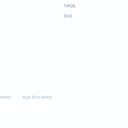
TIPDİL
DUS
 Metni
Açık Rıza Metni