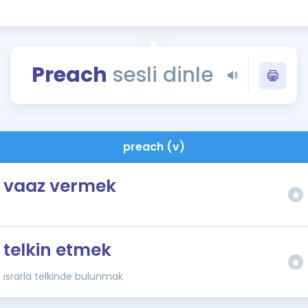
Kampanyalar
Eğitim ve Kitaplar
Blog
Preach
sesli dinle
YDS - YÖKDİL Tüm S
İngilizce Gram
İngilizce Gramer
preach (v)
vaaz vermek
telkin etmek
ısrarla telkinde bulunmak