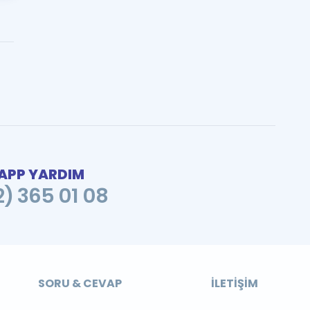
PP YARDIM
2) 365 01 08
SORU & CEVAP
İLETIŞIM