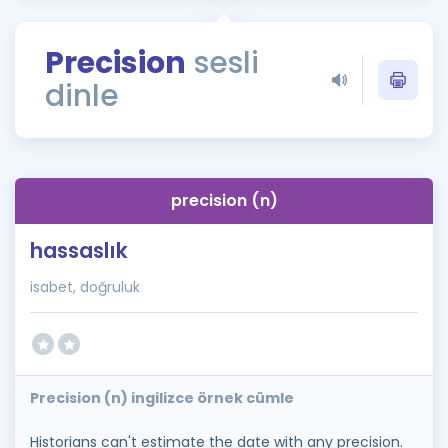
Puan Hesaplama
Precision
sesli
Rehberlik Aracı
dinle
ÖSYM Sınav Takvimi
Kampanyalar
Blog
precision (n)
İngilizce Gramer
hassaslık
isabet, doğruluk
Precision (n) ingilizce örnek cümle
Historians can't estimate the date with any precision.