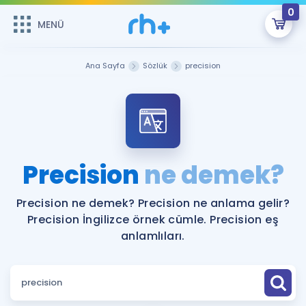
0
MENÜ
MENÜ
Üye Girişi
Ana Sayfa
Sözlük
precision
Online Dersler
Sepetin Şu An Boş.
Çalışma Paketleri
Remzi Hoca ile seni sınava hazırlayacak onlarca eğitim seni
bekliyor!
Kitaplar ve Kaynaklar
GİRİŞ YAP
Precision
ne demek?
Katılımcı Görüşleri
Şifremi Hatırlamıyorum
Precision ne demek? Precision ne anlama gelir?
Precision İngilizce örnek cümle. Precision eş
ÜYE DEĞİLİM
Faydalı Araçlar
anlamlıları.
Ücretsiz Kaynaklar
Blog
İngilizce Gramer
Hakkımızda
Kariyer
Sözlük
Soru & Cevap
İletişim