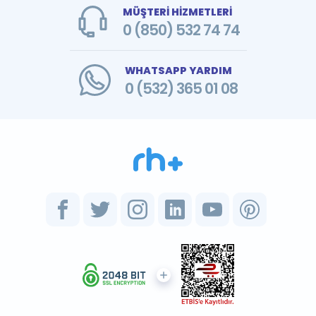
MÜŞTERİ HİZMETLERİ
0 (850) 532 74 74
WHATSAPP YARDIM
0 (532) 365 01 08