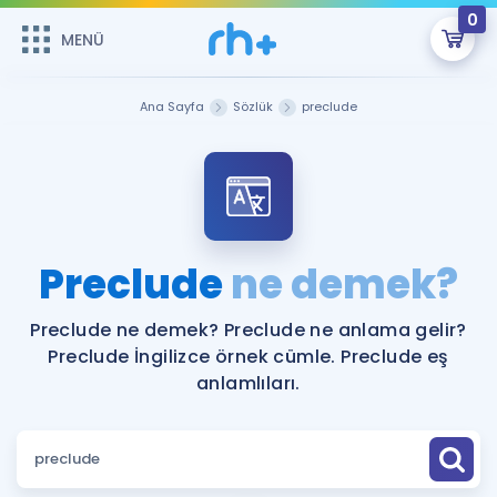
0
MENÜ
MENÜ
Üye Girişi
Ana Sayfa
Sözlük
preclude
Online Dersler
Sepetin Şu An Boş.
Çalışma Paketleri
Remzi Hoca ile seni sınava hazırlayacak onlarca eğitim seni
bekliyor!
Kitaplar ve Kaynaklar
GİRİŞ YAP
Preclude
ne demek?
Katılımcı Görüşleri
Şifremi Hatırlamıyorum
Preclude ne demek? Preclude ne anlama gelir?
Preclude İngilizce örnek cümle. Preclude eş
ÜYE DEĞİLİM
Faydalı Araçlar
anlamlıları.
Ücretsiz Kaynaklar
Blog
İngilizce Gramer
Hakkımızda
Kariyer
Sözlük
Soru & Cevap
İletişim