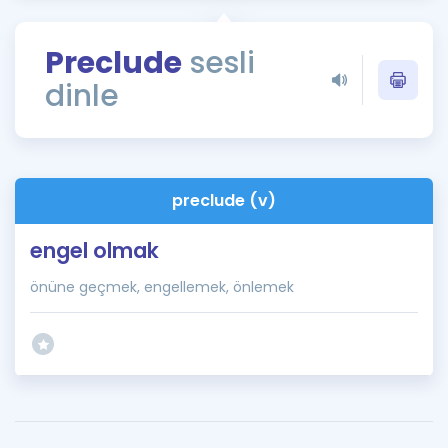
Puan Hesaplama
Preclude
sesli
Rehberlik Aracı
dinle
ÖSYM Sınav Takvimi
Kampanyalar
Blog
preclude (v)
İngilizce Gramer
engel olmak
önüne geçmek, engellemek, önlemek