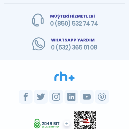
MÜŞTERİ HİZMETLERİ
0 (850) 532 74 74
WHATSAPP YARDIM
0 (532) 365 01 08