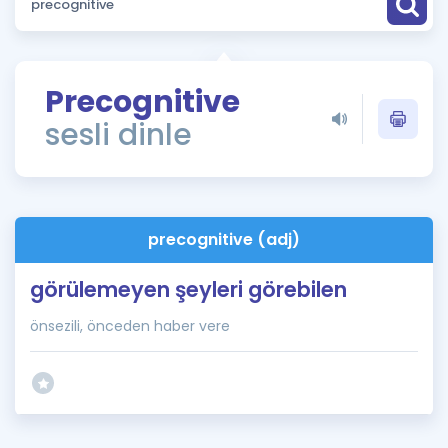
Puan Hesaplama
Rehberlik Aracı
Precognitive
ÖSYM Sınav Takvimi
sesli dinle
Kampanyalar
Blog
precognitive (adj)
İngilizce Gramer
görülemeyen şeyleri görebilen
önsezili, önceden haber vere