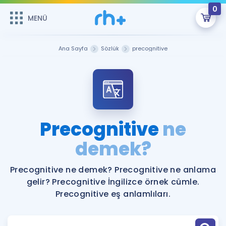
0
MENÜ
MENÜ
Üye Girişi
Ana Sayfa
Sözlük
precognitive
Online Dersler
Sepetin Şu An Boş.
Çalışma Paketleri
Remzi Hoca ile seni sınava hazırlayacak onlarca eğitim seni
bekliyor!
Kitaplar ve Kaynaklar
GİRİŞ YAP
Precognitive
ne
Katılımcı Görüşleri
demek?
Şifremi Hatırlamıyorum
ÜYE DEĞİLİM
Faydalı Araçlar
Precognitive ne demek? Precognitive ne anlama
gelir? Precognitive İngilizce örnek cümle.
Ücretsiz Kaynaklar
Blog
İngilizce Gramer
Precognitive eş anlamlıları.
Hakkımızda
Kariyer
Sözlük
Soru & Cevap
İletişim