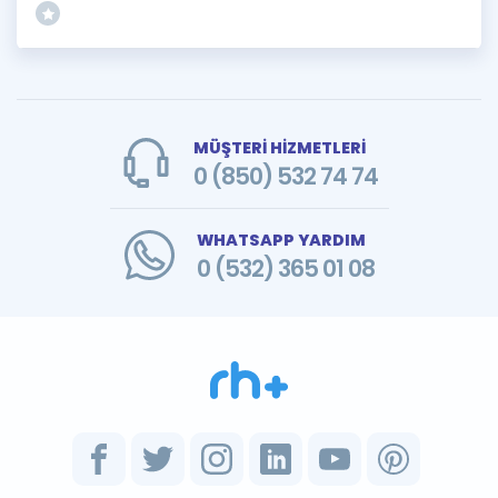
MÜŞTERİ HİZMETLERİ
0 (850) 532 74 74
WHATSAPP YARDIM
0 (532) 365 01 08