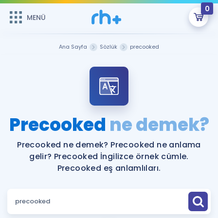
0
MENÜ
MENÜ
Üye Girişi
Ana Sayfa
Sözlük
precooked
Online Dersler
Sepetin Şu An Boş.
Çalışma Paketleri
Remzi Hoca ile seni sınava hazırlayacak onlarca eğitim seni
bekliyor!
Kitaplar ve Kaynaklar
GİRİŞ YAP
Precooked
ne demek?
Katılımcı Görüşleri
Şifremi Hatırlamıyorum
Precooked ne demek? Precooked ne anlama
gelir? Precooked İngilizce örnek cümle.
ÜYE DEĞİLİM
Faydalı Araçlar
Precooked eş anlamlıları.
Ücretsiz Kaynaklar
Blog
İngilizce Gramer
Hakkımızda
Kariyer
Sözlük
Soru & Cevap
İletişim