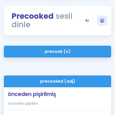
Puan Hesaplama
Precooked
sesli
Rehberlik Aracı
dinle
ÖSYM Sınav Takvimi
Kampanyalar
Blog
precook (v)
İngilizce Gramer
precooked (adj)
önceden pişirilmiş
önceden pişirilen