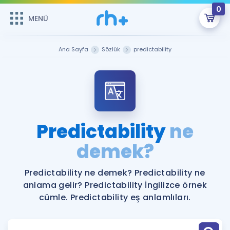
0
MENÜ
MENÜ
Üye Girişi
Ana Sayfa
Sözlük
predictability
Online Dersler
Sepetin Şu An Boş.
Çalışma Paketleri
Remzi Hoca ile seni sınava hazırlayacak onlarca eğitim seni
bekliyor!
Kitaplar ve Kaynaklar
GİRİŞ YAP
Predictability
ne
Katılımcı Görüşleri
demek?
Şifremi Hatırlamıyorum
ÜYE DEĞİLİM
Faydalı Araçlar
Predictability ne demek? Predictability ne
anlama gelir? Predictability İngilizce örnek
Ücretsiz Kaynaklar
Blog
İngilizce Gramer
cümle. Predictability eş anlamlıları.
Hakkımızda
Kariyer
Sözlük
Soru & Cevap
İletişim