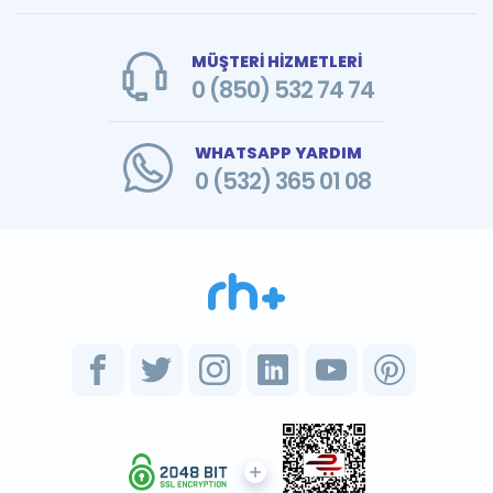
MÜŞTERİ HİZMETLERİ
0 (850) 532 74 74
WHATSAPP YARDIM
0 (532) 365 01 08