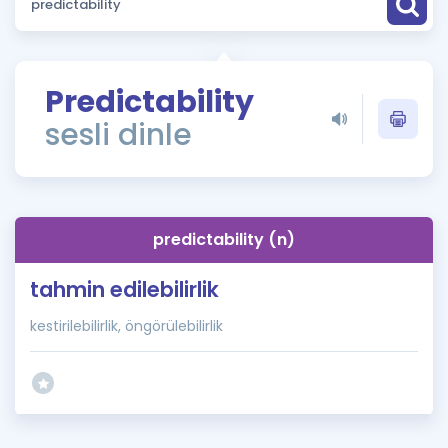
Puan Hesaplama
Rehberlik Aracı
Predictability
ÖSYM Sınav Takvimi
sesli dinle
Kampanyalar
Blog
predictability (n)
İngilizce Gramer
tahmin edilebilirlik
kestirilebilirlik, öngörülebilirlik