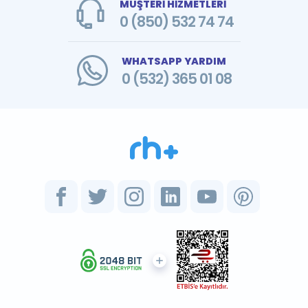
MÜŞTERİ HİZMETLERİ
0 (850) 532 74 74
WHATSAPP YARDIM
0 (532) 365 01 08