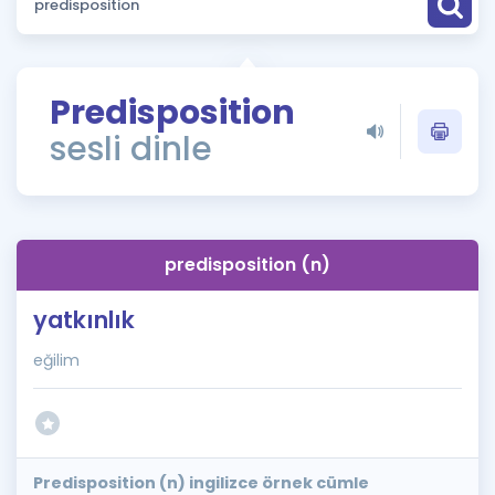
Puan Hesaplama
Rehberlik Aracı
Predisposition
ÖSYM Sınav Takvimi
sesli dinle
Kampanyalar
Blog
predisposition (n)
İngilizce Gramer
yatkınlık
eğilim
Predisposition (n) ingilizce örnek cümle