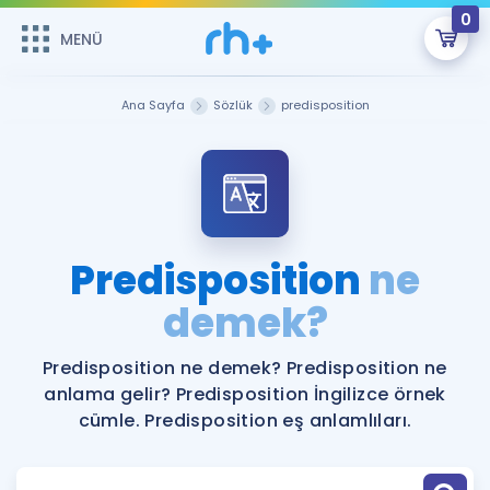
0
MENÜ
MENÜ
Üye Girişi
Ana Sayfa
Sözlük
predisposition
Online Dersler
Sepetin Şu An Boş.
Çalışma Paketleri
Remzi Hoca ile seni sınava hazırlayacak onlarca eğitim seni
bekliyor!
Kitaplar ve Kaynaklar
GİRİŞ YAP
Predisposition
ne
Katılımcı Görüşleri
demek?
Şifremi Hatırlamıyorum
ÜYE DEĞİLİM
Faydalı Araçlar
Predisposition ne demek? Predisposition ne
anlama gelir? Predisposition İngilizce örnek
Ücretsiz Kaynaklar
Blog
İngilizce Gramer
cümle. Predisposition eş anlamlıları.
Hakkımızda
Kariyer
Sözlük
Soru & Cevap
İletişim