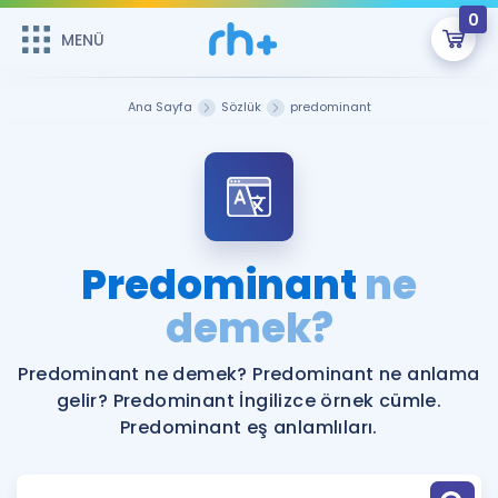
0
MENÜ
MENÜ
Üye Girişi
Ana Sayfa
Sözlük
predominant
Online Dersler
Sepetin Şu An Boş.
Çalışma Paketleri
Remzi Hoca ile seni sınava hazırlayacak onlarca eğitim seni
bekliyor!
Kitaplar ve Kaynaklar
GİRİŞ YAP
Predominant
ne
Katılımcı Görüşleri
demek?
Şifremi Hatırlamıyorum
ÜYE DEĞİLİM
Faydalı Araçlar
Predominant ne demek? Predominant ne anlama
gelir? Predominant İngilizce örnek cümle.
Ücretsiz Kaynaklar
Blog
İngilizce Gramer
Predominant eş anlamlıları.
Hakkımızda
Kariyer
Sözlük
Soru & Cevap
İletişim