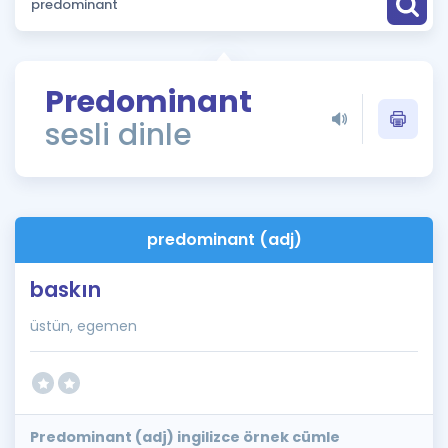
Puan Hesaplama
Rehberlik Aracı
Predominant
ÖSYM Sınav Takvimi
sesli dinle
Kampanyalar
Blog
predominant (adj)
İngilizce Gramer
baskın
üstün, egemen
Predominant (adj) ingilizce örnek cümle