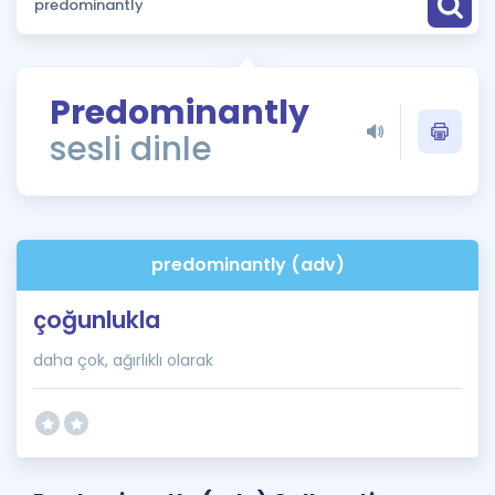
Puan Hesaplama
Rehberlik Aracı
Predominantly
ÖSYM Sınav Takvimi
sesli dinle
Kampanyalar
Blog
predominantly (adv)
İngilizce Gramer
çoğunlukla
daha çok, ağırlıklı olarak