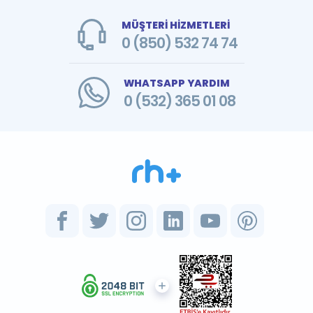
MÜŞTERİ HİZMETLERİ
0 (850) 532 74 74
WHATSAPP YARDIM
0 (532) 365 01 08