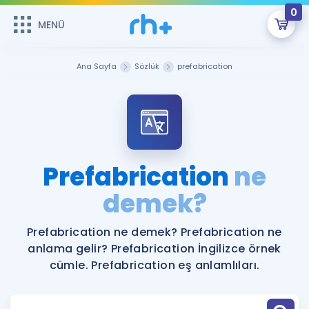
0
MENÜ
MENÜ
Üye Girişi
Ana Sayfa
Sözlük
prefabrication
Online Dersler
Sepetin Şu An Boş.
Çalışma Paketleri
Remzi Hoca ile seni sınava hazırlayacak onlarca eğitim seni
bekliyor!
Kitaplar ve Kaynaklar
GİRİŞ YAP
Prefabrication
ne
Katılımcı Görüşleri
demek?
Şifremi Hatırlamıyorum
ÜYE DEĞİLİM
Faydalı Araçlar
Prefabrication ne demek? Prefabrication ne
anlama gelir? Prefabrication İngilizce örnek
Ücretsiz Kaynaklar
Blog
İngilizce Gramer
cümle. Prefabrication eş anlamlıları.
Hakkımızda
Kariyer
Sözlük
Soru & Cevap
İletişim