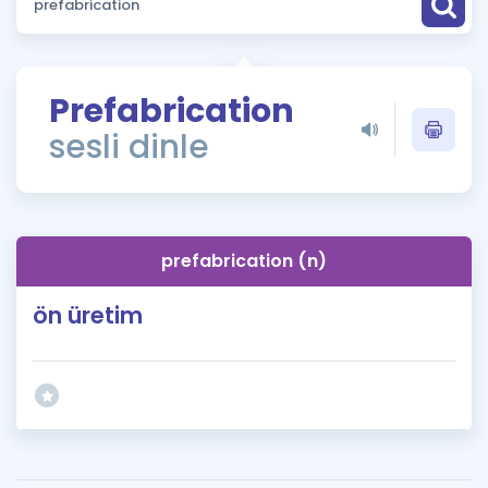
Puan Hesaplama
Rehberlik Aracı
Prefabrication
ÖSYM Sınav Takvimi
sesli dinle
Kampanyalar
Blog
prefabrication (n)
İngilizce Gramer
ön üretim