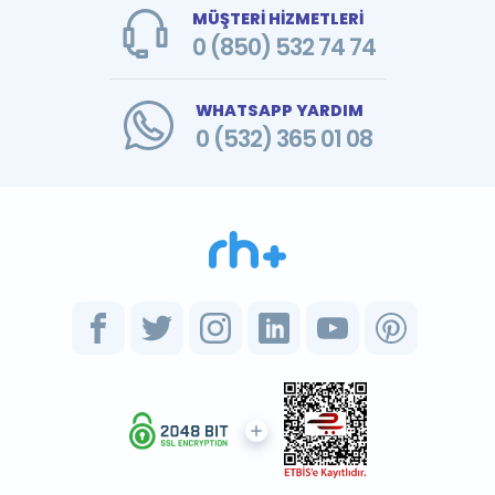
MÜŞTERİ HİZMETLERİ
0 (850) 532 74 74
WHATSAPP YARDIM
0 (532) 365 01 08