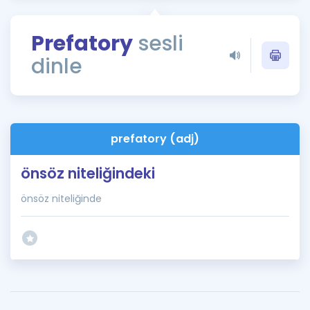
Puan Hesaplama
Prefatory
sesli
Rehberlik Aracı
dinle
ÖSYM Sınav Takvimi
Kampanyalar
Blog
prefatory (adj)
İngilizce Gramer
önsöz niteliğindeki
önsöz niteliğinde