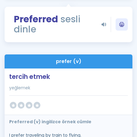
Puan Hesaplama
Preferred
sesli
Rehberlik Aracı
dinle
ÖSYM Sınav Takvimi
Kampanyalar
Blog
prefer (v)
İngilizce Gramer
tercih etmek
yeğlemek
Preferred (v) ingilizce örnek cümle
I prefer traveling by train to flying.