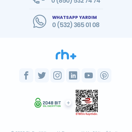
0 (850) 532 74 74
WHATSAPP YARDIM
0 (532) 365 01 08