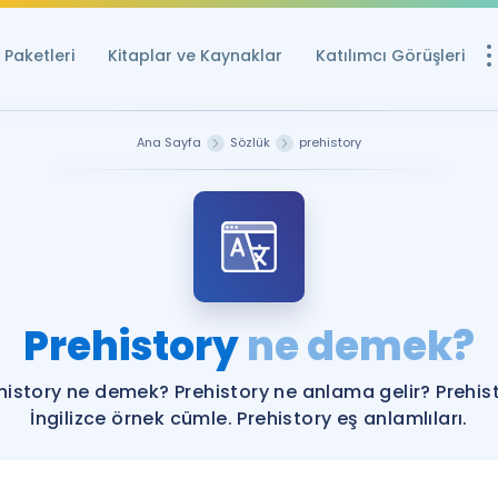
Paketleri
Kitaplar ve Kaynaklar
Katılımcı Görüşleri
Ücretsiz Kayna
Ana Sayfa
Sözlük
prehistory
YDS ve YÖKDİL içi
Sözlük
İngilizce Sınavları
Puan Hesapla
Prehistory
ne demek?
YDS ve YÖKDİL P
Remz
Rehberlik Aracı
history ne demek? Prehistory ne anlama gelir? Prehis
YDS ve YÖKDİL'e H
İngilizce örnek cümle. Prehistory eş anlamlıları.
ÖSYM Sınav Ta
Tüm ÖSYM Sınavl