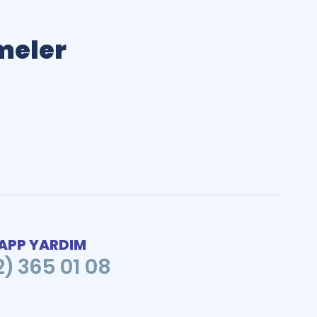
imeler
PP YARDIM
2) 365 01 08