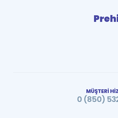
Preh
MÜŞTERİ Hİ
0 (850) 532