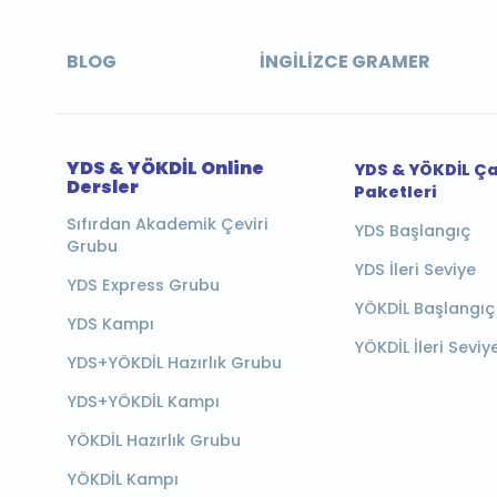
BLOG
İNGILIZCE GRAMER
YDS & YÖKDİL Online
YDS & YÖKDİL Ç
Dersler
Paketleri
Sıfırdan Akademik Çeviri
YDS Başlangıç
Grubu
YDS İleri Seviye
YDS Express Grubu
YÖKDİL Başlangıç
YDS Kampı
YÖKDİL İleri Seviy
YDS+YÖKDİL Hazırlık Grubu
YDS+YÖKDİL Kampı
YÖKDİL Hazırlık Grubu
YÖKDİL Kampı