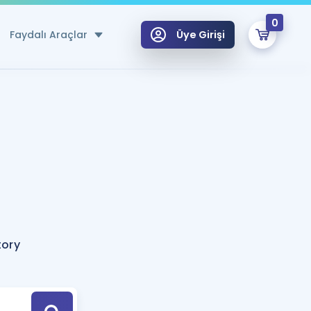
0
Faydalı Araçlar
Üye Girişi
klar
n Ücretsiz Kaynaklar
 için Özel Sözlük
Sepetin Şu An Boş.
ma
uan Hesaplama Aracı
i Hoca ile seni sınava hazırlayacak onlarca eğitim seni bekliyor!
Şifremi Hatırlamıyorum
GİRİŞ YAP
tory
azırlananlar için Öneriler
kvimi
ÜYE DEĞİLİM
arı Tek Takvimde