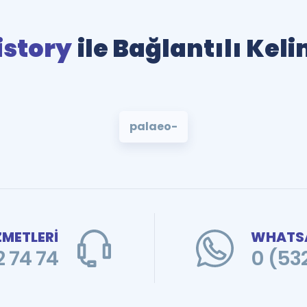
istory
ile Bağlantılı Kel
palaeo-
ZMETLERİ
WHATSA
 74 74
0 (53