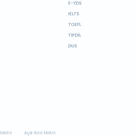
E-YDS
IELTS
TOEFL
TIPDİL
DUS
 Metni
Açık Rıza Metni