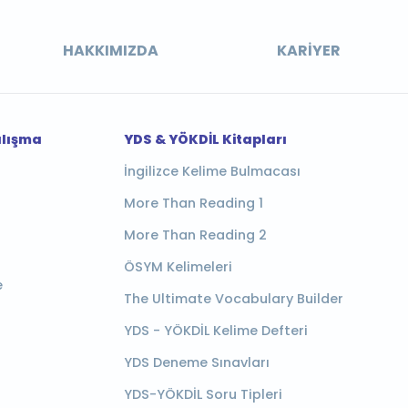
HAKKIMIZDA
KARIYER
alışma
YDS & YÖKDİL Kitapları
İngilizce Kelime Bulmacası
More Than Reading 1
More Than Reading 2
ÖSYM Kelimeleri
e
The Ultimate Vocabulary Builder
YDS - YÖKDİL Kelime Defteri
YDS Deneme Sınavları
YDS-YÖKDİL Soru Tipleri