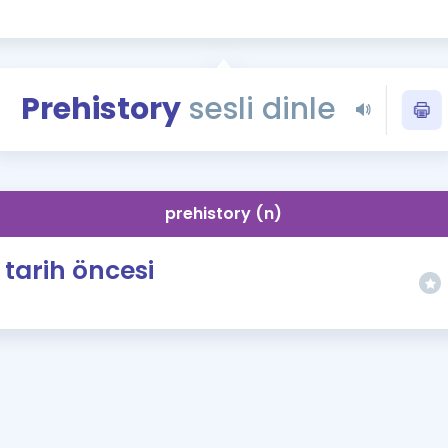
Kampanyalar
Eğitim ve Kitaplar
Blog
Prehistory
sesli dinle
YDS - YÖKDİL Tüm S
İngilizce Gram
İngilizce Gramer
prehistory (n)
tarih öncesi