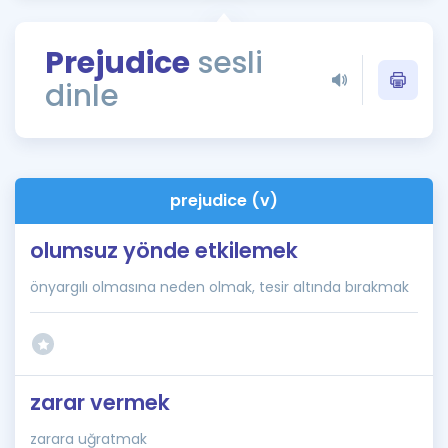
Puan Hesaplama
Prejudice
sesli
Rehberlik Aracı
dinle
ÖSYM Sınav Takvimi
Kampanyalar
Blog
prejudice (v)
İngilizce Gramer
olumsuz yönde etkilemek
önyargılı olmasına neden olmak, tesir altında bırakmak
zarar vermek
zarara uğratmak