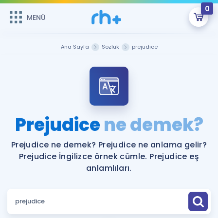
0
MENÜ
MENÜ
Üye Girişi
Ana Sayfa
Sözlük
prejudice
Online Dersler
Sepetin Şu An Boş.
Çalışma Paketleri
Remzi Hoca ile seni sınava hazırlayacak onlarca eğitim seni
bekliyor!
Kitaplar ve Kaynaklar
GİRİŞ YAP
Prejudice
ne demek?
Katılımcı Görüşleri
Şifremi Hatırlamıyorum
Prejudice ne demek? Prejudice ne anlama gelir?
Prejudice İngilizce örnek cümle. Prejudice eş
ÜYE DEĞİLİM
Faydalı Araçlar
anlamlıları.
Ücretsiz Kaynaklar
Blog
İngilizce Gramer
Hakkımızda
Kariyer
Sözlük
Soru & Cevap
İletişim