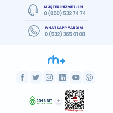
MÜŞTERİ HİZMETLERİ
0 (850) 532 74 74
WHATSAPP YARDIM
0 (532) 365 01 08