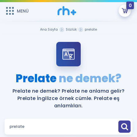
0
MENÜ
MENÜ
Üye Girişi
Ana Sayfa
Sözlük
prelate
Online Dersler
Sepetin Şu An Boş.
Çalışma Paketleri
Remzi Hoca ile seni sınava hazırlayacak onlarca eğitim seni
bekliyor!
Kitaplar ve Kaynaklar
GİRİŞ YAP
Prelate
ne demek?
Katılımcı Görüşleri
Şifremi Hatırlamıyorum
Prelate ne demek? Prelate ne anlama gelir?
Prelate İngilizce örnek cümle. Prelate eş
ÜYE DEĞİLİM
Faydalı Araçlar
anlamlıları.
Ücretsiz Kaynaklar
Blog
İngilizce Gramer
Hakkımızda
Kariyer
Sözlük
Soru & Cevap
İletişim