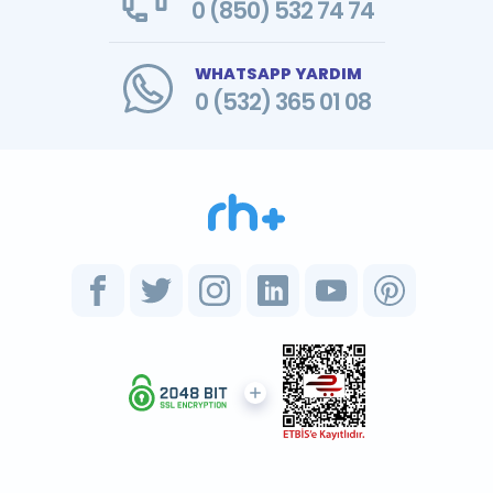
0 (850) 532 74 74
WHATSAPP YARDIM
0 (532) 365 01 08