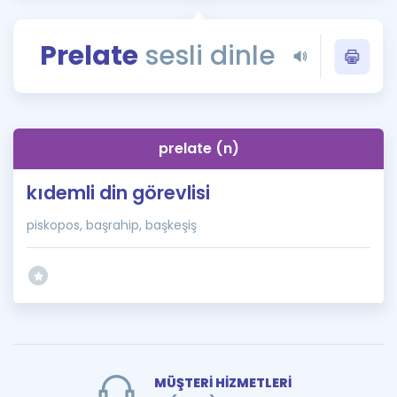
Puan Hesaplama
Prelate
sesli dinle
Rehberlik Aracı
ÖSYM Sınav Takvimi
Kampanyalar
prelate (n)
Blog
kıdemli din görevlisi
İngilizce Gramer
piskopos, başrahip, başkeşiş
MÜŞTERİ HİZMETLERİ