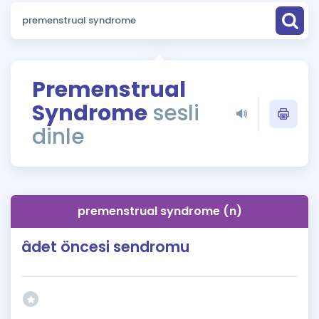
Puan Hesaplama
Rehberlik Aracı
ÖSYM Sınav Takvimi
Premenstrual
Syndrome
sesli
Kampanyalar
dinle
Blog
İngilizce Gramer
premenstrual syndrome (n)
âdet öncesi sendromu