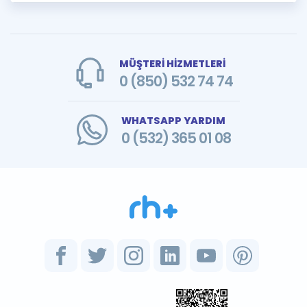
MÜŞTERİ HİZMETLERİ
0 (850) 532 74 74
WHATSAPP YARDIM
0 (532) 365 01 08