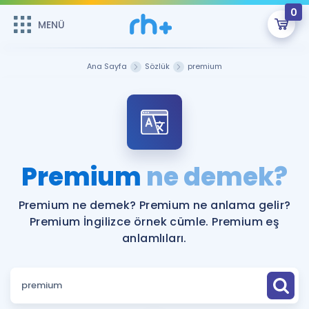
0
MENÜ
MENÜ
Üye Girişi
Ana Sayfa
Sözlük
premium
Online Dersler
Sepetin Şu An Boş.
Çalışma Paketleri
Remzi Hoca ile seni sınava hazırlayacak onlarca eğitim seni
bekliyor!
Kitaplar ve Kaynaklar
GİRİŞ YAP
Premium
ne demek?
Katılımcı Görüşleri
Şifremi Hatırlamıyorum
Premium ne demek? Premium ne anlama gelir?
Premium İngilizce örnek cümle. Premium eş
ÜYE DEĞİLİM
Faydalı Araçlar
anlamlıları.
Ücretsiz Kaynaklar
Blog
İngilizce Gramer
Hakkımızda
Kariyer
Sözlük
Soru & Cevap
İletişim