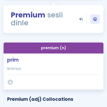
Puan Hesaplama
Premium
sesli
Rehberlik Aracı
dinle
ÖSYM Sınav Takvimi
Kampanyalar
Blog
premium (n)
İngilizce Gramer
prim
ikramiye
Premium (adj) Collocations