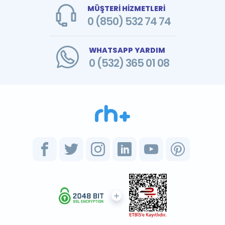
MÜŞTERİ HİZMETLERİ
0 (850) 532 74 74
WHATSAPP YARDIM
0 (532) 365 01 08