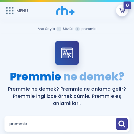
0
MENÜ
MENÜ
Üye Girişi
Ana Sayfa
Sözlük
premmie
Online Dersler
Sepetin Şu An Boş.
Çalışma Paketleri
Remzi Hoca ile seni sınava hazırlayacak onlarca eğitim seni
bekliyor!
Kitaplar ve Kaynaklar
GİRİŞ YAP
Premmie
ne demek?
Katılımcı Görüşleri
Şifremi Hatırlamıyorum
Premmie ne demek? Premmie ne anlama gelir?
Premmie İngilizce örnek cümle. Premmie eş
ÜYE DEĞİLİM
Faydalı Araçlar
anlamlıları.
Ücretsiz Kaynaklar
Blog
İngilizce Gramer
Hakkımızda
Kariyer
Sözlük
Soru & Cevap
İletişim