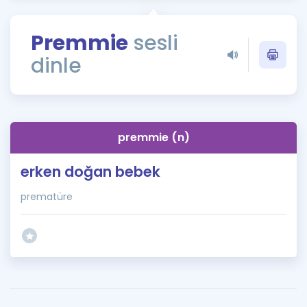
Puan Hesaplama
Premmie
sesli
Rehberlik Aracı
dinle
ÖSYM Sınav Takvimi
Kampanyalar
Blog
premmie (n)
İngilizce Gramer
erken doğan bebek
prematüre