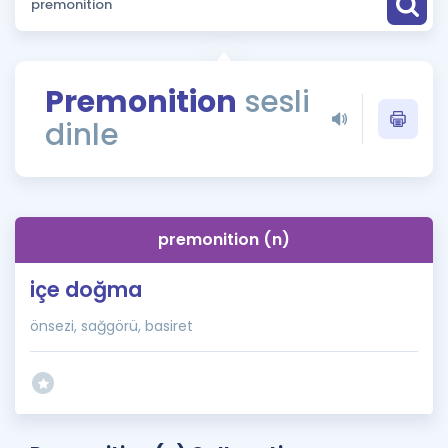
Puan Hesaplama
Rehberlik Aracı
Premonition
sesli
ÖSYM Sınav Takvimi
dinle
Kampanyalar
Blog
premonition (n)
İngilizce Gramer
içe doğma
önsezi, sağgörü, basiret