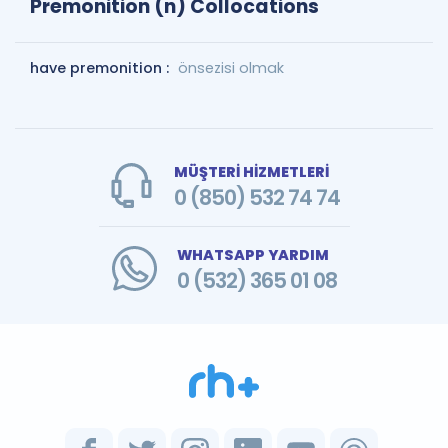
Premonition (n) Collocations
have premonition :
önsezisi olmak
MÜŞTERİ HİZMETLERİ
0 (850) 532 74 74
WHATSAPP YARDIM
0 (532) 365 01 08