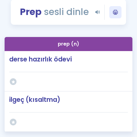
Puan Hesaplama
Prep
sesli dinle
Rehberlik Aracı
ÖSYM Sınav Takvimi
prep (n)
Kampanyalar
derse hazırlık ödevi
Blog
İngilizce Gramer
ilgeç (kısaltma)