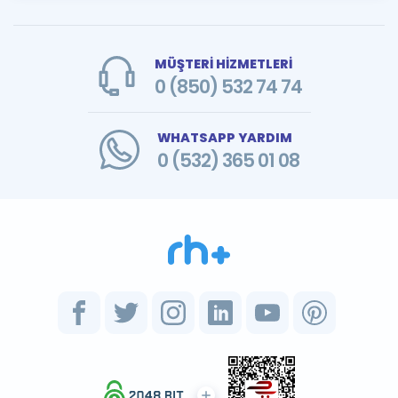
MÜŞTERİ HİZMETLERİ
0 (850) 532 74 74
WHATSAPP YARDIM
0 (532) 365 01 08