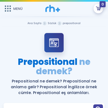
0
MENÜ
MENÜ
Üye Girişi
Ana Sayfa
Sözlük
prepositional
Online Dersler
Sepetin Şu An Boş.
Çalışma Paketleri
Remzi Hoca ile seni sınava hazırlayacak onlarca eğitim seni
bekliyor!
Kitaplar ve Kaynaklar
GİRİŞ YAP
Prepositional
ne
Katılımcı Görüşleri
demek?
Şifremi Hatırlamıyorum
ÜYE DEĞİLİM
Faydalı Araçlar
Prepositional ne demek? Prepositional ne
anlama gelir? Prepositional İngilizce örnek
Ücretsiz Kaynaklar
Blog
İngilizce Gramer
cümle. Prepositional eş anlamlıları.
Hakkımızda
Kariyer
Sözlük
Soru & Cevap
İletişim