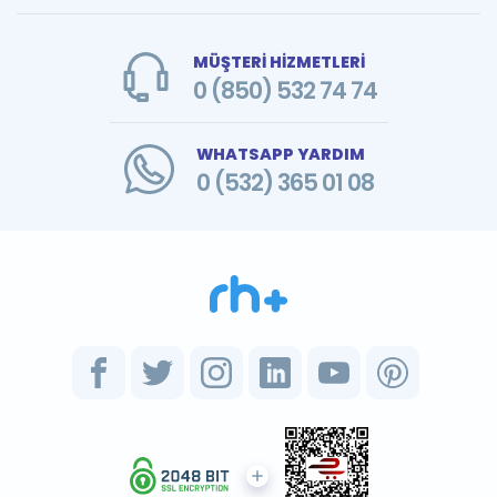
MÜŞTERİ HİZMETLERİ
0 (850) 532 74 74
WHATSAPP YARDIM
0 (532) 365 01 08