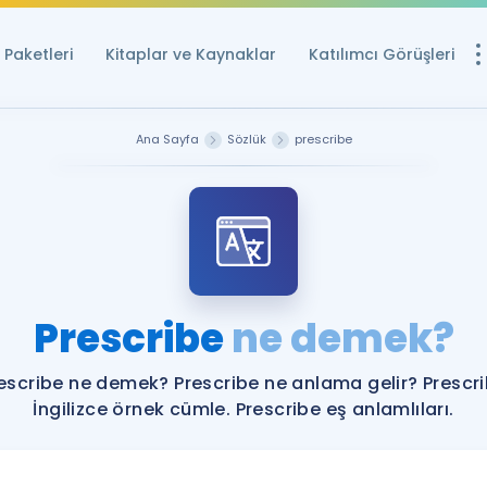
Paketleri
Kitaplar ve Kaynaklar
Katılımcı Görüşleri
Ücretsiz Kayna
Ana Sayfa
Sözlük
prescribe
YDS ve YÖKDİL içi
Sözlük
İngilizce Sınavları
Puan Hesapla
Prescribe
ne demek?
YDS ve YÖKDİL P
Remz
Rehberlik Aracı
escribe ne demek? Prescribe ne anlama gelir? Prescr
YDS ve YÖKDİL'e H
İngilizce örnek cümle. Prescribe eş anlamlıları.
ÖSYM Sınav Ta
Tüm ÖSYM Sınavl