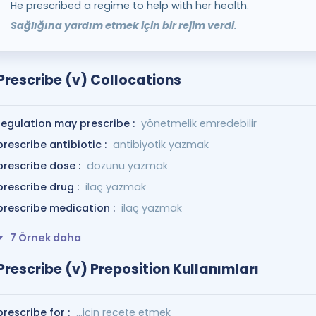
He prescribed a regime to help with her health.
Sağlığına yardım etmek için bir rejim verdi.
Prescribe (v) Collocations
regulation may prescribe :
yönetmelik emredebilir
prescribe antibiotic :
antibiyotik yazmak
prescribe dose :
dozunu yazmak
prescribe drug :
ilaç yazmak
prescribe medication :
ilaç yazmak
7 Örnek daha
Prescribe (v) Preposition Kullanımları
prescribe for :
...için reçete etmek