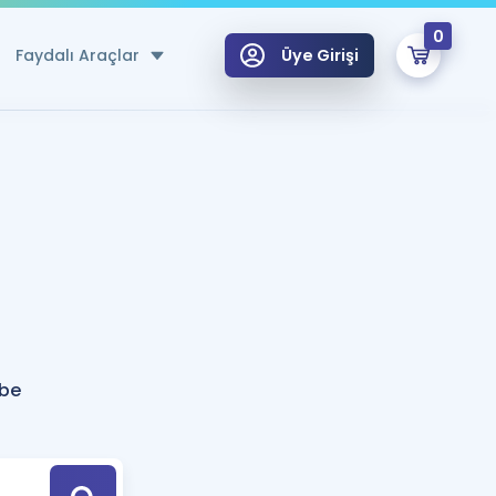
0
Faydalı Araçlar
Üye Girişi
klar
n Ücretsiz Kaynaklar
 için Özel Sözlük
Sepetin Şu An Boş.
ma
uan Hesaplama Aracı
i Hoca ile seni sınava hazırlayacak onlarca eğitim seni bekliyor!
Şifremi Hatırlamıyorum
GİRİŞ YAP
ibe
azırlananlar için Öneriler
kvimi
ÜYE DEĞİLİM
arı Tek Takvimde