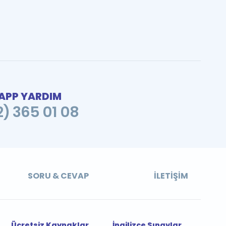
PP YARDIM
2) 365 01 08
SORU & CEVAP
İLETIŞIM
Ücretsiz Kaynaklar
İngilizce Sınavlar