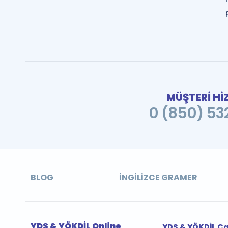
MÜŞTERİ Hİ
0 (850) 532
BLOG
İNGILIZCE GRAMER
YDS & YÖKDİL Online
YDS & YÖKDİL Ç