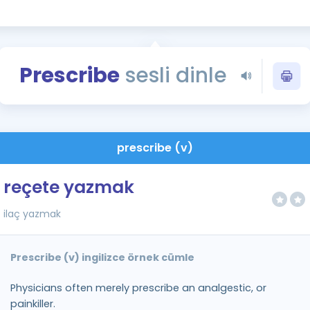
Kampanyalar
Eğitim ve Kitaplar
Blog
Prescribe
sesli dinle
YDS - YÖKDİL Tüm S
İngilizce Gram
İngilizce Gramer
prescribe (v)
reçete yazmak
ilaç yazmak
Prescribe (v) ingilizce örnek cümle
Physicians often merely prescribe an analgestic, or
painkiller.