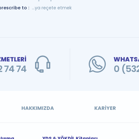
prescribe to :
...ya reçete etmek
ZMETLERİ
WHATSA
 74 74
0 (53
HAKKIMIZDA
KARIYER
alışma
YDS & YÖKDİL Kitapları