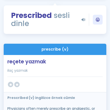
Puan Hesaplama
Prescribed
sesli
Rehberlik Aracı
dinle
ÖSYM Sınav Takvimi
Kampanyalar
Blog
prescribe (v)
İngilizce Gramer
reçete yazmak
ilaç yazmak
Prescribed (v) ingilizce örnek cümle
Physicians often merely prescribe an analgestic, or