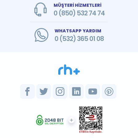
MÜŞTERİ HİZMETLERİ
0 (850) 532 74 74
WHATSAPP YARDIM
0 (532) 365 01 08