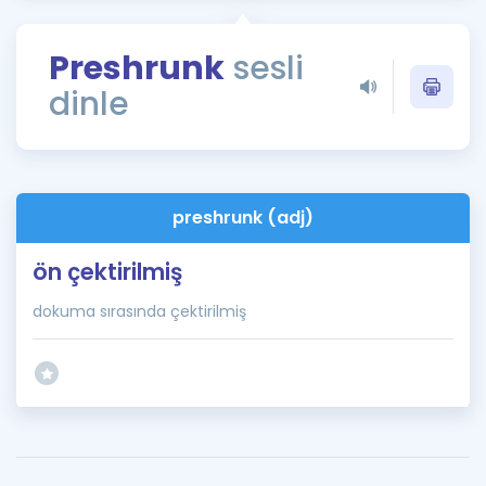
Puan Hesaplama
Preshrunk
sesli
Rehberlik Aracı
dinle
ÖSYM Sınav Takvimi
Kampanyalar
Blog
preshrunk (adj)
İngilizce Gramer
ön çektirilmiş
dokuma sırasında çektirilmiş