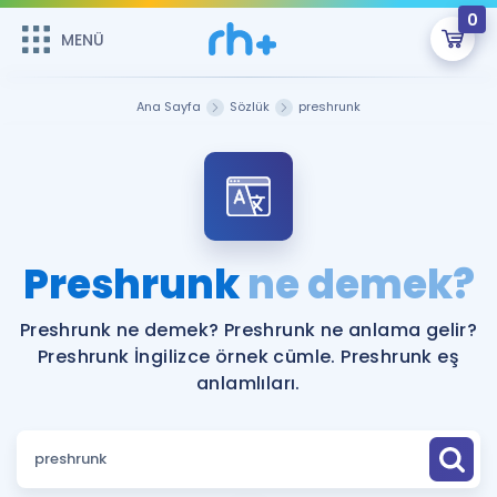
0
MENÜ
MENÜ
Üye Girişi
Ana Sayfa
Sözlük
preshrunk
Online Dersler
Sepetin Şu An Boş.
Çalışma Paketleri
Remzi Hoca ile seni sınava hazırlayacak onlarca eğitim seni
bekliyor!
Kitaplar ve Kaynaklar
GİRİŞ YAP
Preshrunk
ne demek?
Katılımcı Görüşleri
Şifremi Hatırlamıyorum
Preshrunk ne demek? Preshrunk ne anlama gelir?
Preshrunk İngilizce örnek cümle. Preshrunk eş
ÜYE DEĞİLİM
Faydalı Araçlar
anlamlıları.
Ücretsiz Kaynaklar
Blog
İngilizce Gramer
Hakkımızda
Kariyer
Sözlük
Soru & Cevap
İletişim