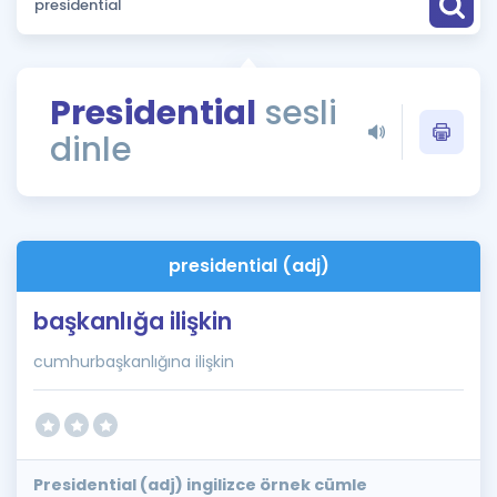
Puan Hesaplama
Rehberlik Aracı
Presidential
sesli
ÖSYM Sınav Takvimi
dinle
Kampanyalar
Blog
presidential (adj)
İngilizce Gramer
başkanlığa ilişkin
cumhurbaşkanlığına ilişkin
Presidential (adj) ingilizce örnek cümle