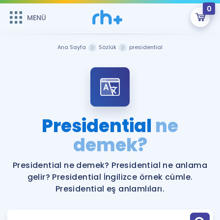
0
MENÜ
MENÜ
Üye Girişi
Ana Sayfa
Sözlük
presidential
Online Dersler
Sepetin Şu An Boş.
Çalışma Paketleri
Remzi Hoca ile seni sınava hazırlayacak onlarca eğitim seni
bekliyor!
Kitaplar ve Kaynaklar
GİRİŞ YAP
Presidential
ne
Katılımcı Görüşleri
demek?
Şifremi Hatırlamıyorum
ÜYE DEĞİLİM
Faydalı Araçlar
Presidential ne demek? Presidential ne anlama
gelir? Presidential İngilizce örnek cümle.
Ücretsiz Kaynaklar
Blog
İngilizce Gramer
Presidential eş anlamlıları.
Hakkımızda
Kariyer
Sözlük
Soru & Cevap
İletişim