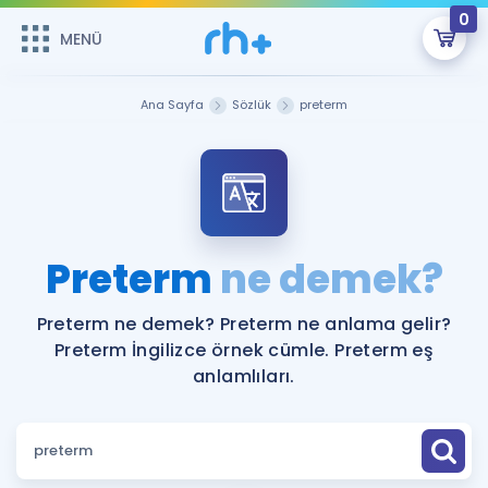
0
MENÜ
MENÜ
Üye Girişi
Ana Sayfa
Sözlük
preterm
Online Dersler
Sepetin Şu An Boş.
Çalışma Paketleri
Remzi Hoca ile seni sınava hazırlayacak onlarca eğitim seni
bekliyor!
Kitaplar ve Kaynaklar
GİRİŞ YAP
Preterm
ne demek?
Katılımcı Görüşleri
Şifremi Hatırlamıyorum
Preterm ne demek? Preterm ne anlama gelir?
Preterm İngilizce örnek cümle. Preterm eş
ÜYE DEĞİLİM
Faydalı Araçlar
anlamlıları.
Ücretsiz Kaynaklar
Blog
İngilizce Gramer
Hakkımızda
Kariyer
Sözlük
Soru & Cevap
İletişim