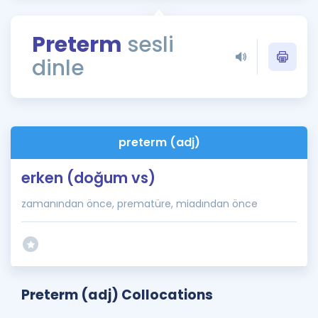
Puan Hesaplama
Preterm
sesli
Rehberlik Aracı
dinle
ÖSYM Sınav Takvimi
Kampanyalar
Blog
preterm (adj)
İngilizce Gramer
erken (doğum vs)
zamanından önce, prematüre, miadından önce
Preterm (adj) Collocations