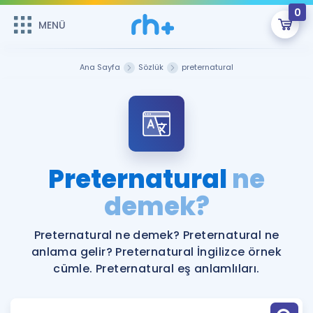
0
MENÜ
MENÜ
Üye Girişi
Ana Sayfa
Sözlük
preternatural
Online Dersler
Sepetin Şu An Boş.
Çalışma Paketleri
Remzi Hoca ile seni sınava hazırlayacak onlarca eğitim seni
bekliyor!
Kitaplar ve Kaynaklar
GİRİŞ YAP
Preternatural
ne
Katılımcı Görüşleri
demek?
Şifremi Hatırlamıyorum
ÜYE DEĞİLİM
Faydalı Araçlar
Preternatural ne demek? Preternatural ne
anlama gelir? Preternatural İngilizce örnek
Ücretsiz Kaynaklar
Blog
İngilizce Gramer
cümle. Preternatural eş anlamlıları.
Hakkımızda
Kariyer
Sözlük
Soru & Cevap
İletişim