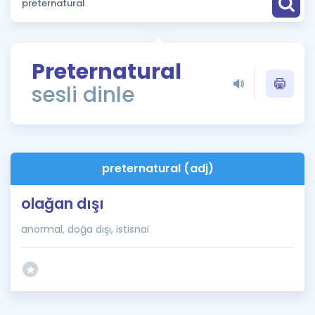
Puan Hesaplama
Rehberlik Aracı
Preternatural
ÖSYM Sınav Takvimi
sesli dinle
Kampanyalar
Blog
preternatural (adj)
İngilizce Gramer
olağan dışı
anormal, doğa dışı, istisnai