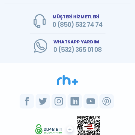
MÜŞTERİ HİZMETLERİ
0 (850) 532 74 74
WHATSAPP YARDIM
0 (532) 365 01 08