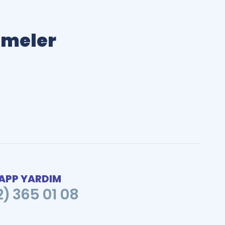
limeler
PP YARDIM
2) 365 01 08