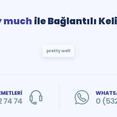
y much
ile Bağlantılı Ke
pretty well
ZMETLERİ
WHATSA
 74 74
0 (53