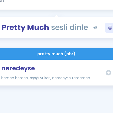
Kampanyalar
Eğitim ve Kitaplar
Blog
Pretty Much
sesli dinle
YDS - YÖKDİL Tüm S
İngilizce Gram
İngilizce Gramer
pretty much (phr)
neredeyse
hemen hemen, aşağı yukarı, neredeyse tamamen