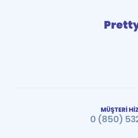
Prett
MÜŞTERİ Hİ
0 (850) 532