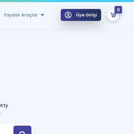
0
Faydalı Araçlar
Üye Girişi
klar
n Ücretsiz Kaynaklar
 için Özel Sözlük
Sepetin Şu An Boş.
ma
uan Hesaplama Aracı
i Hoca ile seni sınava hazırlayacak onlarca eğitim seni bekliyor!
Şifremi Hatırlamıyorum
GİRİŞ YAP
etty
azırlananlar için Öneriler
.
kvimi
ÜYE DEĞİLİM
arı Tek Takvimde