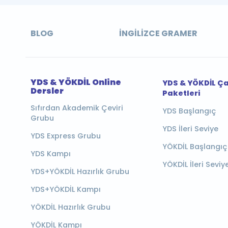
BLOG
İNGILIZCE GRAMER
YDS & YÖKDİL Online
YDS & YÖKDİL Ç
Dersler
Paketleri
Sıfırdan Akademik Çeviri
YDS Başlangıç
Grubu
YDS İleri Seviye
YDS Express Grubu
YÖKDİL Başlangıç
YDS Kampı
YÖKDİL İleri Seviy
YDS+YÖKDİL Hazırlık Grubu
YDS+YÖKDİL Kampı
YÖKDİL Hazırlık Grubu
YÖKDİL Kampı