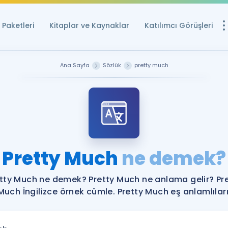
Paketleri
Kitaplar ve Kaynaklar
Katılımcı Görüşleri
Ücretsiz Kayna
Ana Sayfa
Sözlük
pretty much
YDS ve YÖKDİL içi
Sözlük
İngilizce Sınavları
Puan Hesapla
Pretty Much
ne demek?
YDS ve YÖKDİL P
Remz
Rehberlik Aracı
tty Much ne demek? Pretty Much ne anlama gelir? Pr
YDS ve YÖKDİL'e H
Much İngilizce örnek cümle. Pretty Much eş anlamlıları
ÖSYM Sınav Ta
Tüm ÖSYM Sınavl