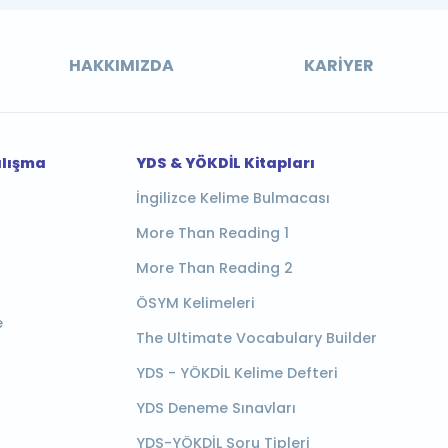
HAKKIMIZDA
KARIYER
alışma
YDS & YÖKDİL Kitapları
İngilizce Kelime Bulmacası
More Than Reading 1
More Than Reading 2
ÖSYM Kelimeleri
e
The Ultimate Vocabulary Builder
YDS - YÖKDİL Kelime Defteri
YDS Deneme Sınavları
YDS-YÖKDİL Soru Tipleri