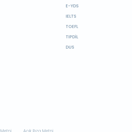
E-YDS
IELTS
TOEFL
TIPDİL
DUS
 Metni
Açık Rıza Metni