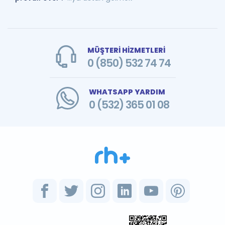
MÜŞTERİ HİZMETLERİ
0 (850) 532 74 74
WHATSAPP YARDIM
0 (532) 365 01 08