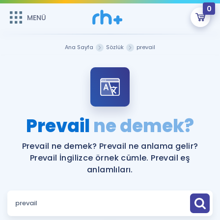
0
MENÜ
MENÜ
Üye Girişi
Ana Sayfa
Sözlük
prevail
Online Dersler
Sepetin Şu An Boş.
Çalışma Paketleri
Remzi Hoca ile seni sınava hazırlayacak onlarca eğitim seni
bekliyor!
Kitaplar ve Kaynaklar
GİRİŞ YAP
Prevail
ne demek?
Katılımcı Görüşleri
Şifremi Hatırlamıyorum
Prevail ne demek? Prevail ne anlama gelir?
Prevail İngilizce örnek cümle. Prevail eş
ÜYE DEĞİLİM
Faydalı Araçlar
anlamlıları.
Ücretsiz Kaynaklar
Blog
İngilizce Gramer
Hakkımızda
Kariyer
Sözlük
Soru & Cevap
İletişim