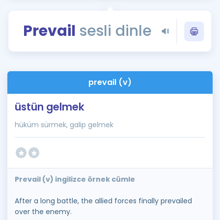
Puan Hesaplama
Prevail
sesli dinle
Rehberlik Aracı
ÖSYM Sınav Takvimi
Kampanyalar
prevail (v)
Blog
üstün gelmek
İngilizce Gramer
hüküm sürmek, galip gelmek
Prevail (v) ingilizce örnek cümle
After a long battle, the allied forces finally prevailed
over the enemy.