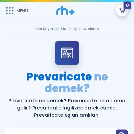
0
MENÜ
MENÜ
Üye Girişi
Ana Sayfa
Sözlük
prevaricate
Online Dersler
Sepetin Şu An Boş.
Çalışma Paketleri
Remzi Hoca ile seni sınava hazırlayacak onlarca eğitim seni
bekliyor!
Kitaplar ve Kaynaklar
GİRİŞ YAP
Prevaricate
ne
Katılımcı Görüşleri
demek?
Şifremi Hatırlamıyorum
ÜYE DEĞİLİM
Faydalı Araçlar
Prevaricate ne demek? Prevaricate ne anlama
gelir? Prevaricate İngilizce örnek cümle.
Ücretsiz Kaynaklar
Blog
İngilizce Gramer
Prevaricate eş anlamlıları.
Hakkımızda
Kariyer
Sözlük
Soru & Cevap
İletişim