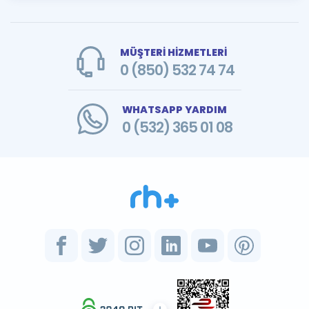
MÜŞTERİ HİZMETLERİ
0 (850) 532 74 74
WHATSAPP YARDIM
0 (532) 365 01 08