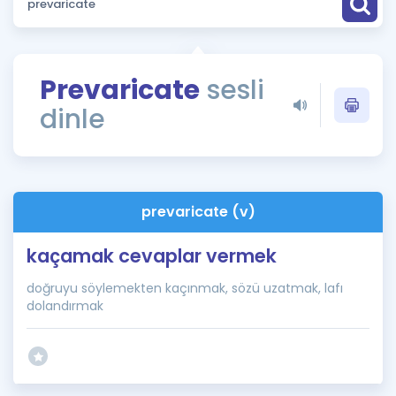
Puan Hesaplama
Rehberlik Aracı
Prevaricate
sesli
ÖSYM Sınav Takvimi
dinle
Kampanyalar
Blog
prevaricate (v)
İngilizce Gramer
kaçamak cevaplar vermek
doğruyu söylemekten kaçınmak, sözü uzatmak, lafı
dolandırmak