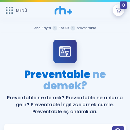
0
MENÜ
MENÜ
Üye Girişi
Ana Sayfa
Sözlük
preventable
Online Dersler
Sepetin Şu An Boş.
Çalışma Paketleri
Remzi Hoca ile seni sınava hazırlayacak onlarca eğitim seni
bekliyor!
Kitaplar ve Kaynaklar
GİRİŞ YAP
Preventable
ne
Katılımcı Görüşleri
demek?
Şifremi Hatırlamıyorum
ÜYE DEĞİLİM
Faydalı Araçlar
Preventable ne demek? Preventable ne anlama
gelir? Preventable İngilizce örnek cümle.
Ücretsiz Kaynaklar
Blog
İngilizce Gramer
Preventable eş anlamlıları.
Hakkımızda
Kariyer
Sözlük
Soru & Cevap
İletişim