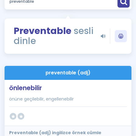
Puan Hesaplama
Rehberlik Aracı
Preventable
sesli
ÖSYM Sınav Takvimi
dinle
Kampanyalar
Blog
preventable (adj)
İngilizce Gramer
önlenebilir
önüne geçilebilir, engellenebilir
Preventable (adj) ingilizce örnek cümle