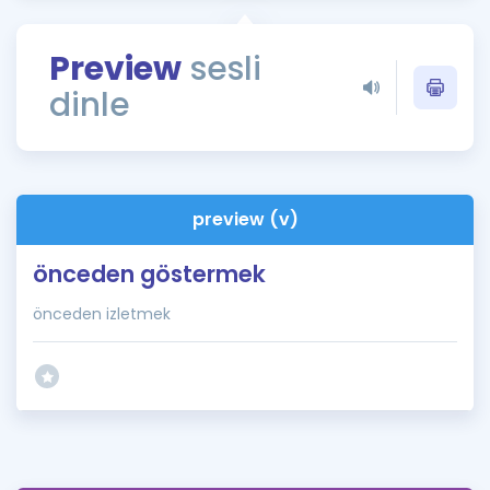
Puan Hesaplama
Preview
sesli
Rehberlik Aracı
dinle
ÖSYM Sınav Takvimi
Kampanyalar
Blog
preview (v)
İngilizce Gramer
önceden göstermek
önceden izletmek