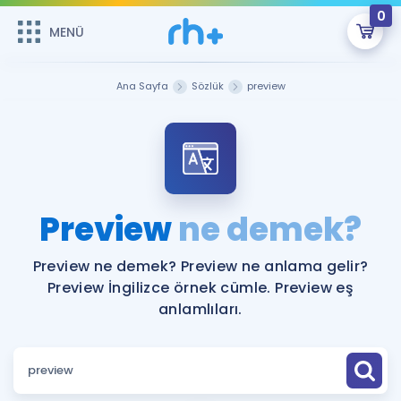
0
MENÜ
MENÜ
Üye Girişi
Ana Sayfa
Sözlük
preview
Online Dersler
Sepetin Şu An Boş.
Çalışma Paketleri
Remzi Hoca ile seni sınava hazırlayacak onlarca eğitim seni
bekliyor!
Kitaplar ve Kaynaklar
GİRİŞ YAP
Preview
ne demek?
Katılımcı Görüşleri
Şifremi Hatırlamıyorum
Preview ne demek? Preview ne anlama gelir?
Preview İngilizce örnek cümle. Preview eş
ÜYE DEĞİLİM
Faydalı Araçlar
anlamlıları.
Ücretsiz Kaynaklar
Blog
İngilizce Gramer
Hakkımızda
Kariyer
Sözlük
Soru & Cevap
İletişim