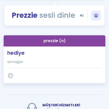
Puan Hesaplama
Prezzie
sesli dinle
Rehberlik Aracı
ÖSYM Sınav Takvimi
Kampanyalar
prezzie (n)
Blog
hediye
İngilizce Gramer
armağan
MÜŞTERİ HİZMETLERİ