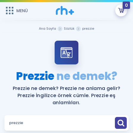
0
MENÜ
MENÜ
Üye Girişi
Ana Sayfa
Sözlük
prezzie
Online Dersler
Sepetin Şu An Boş.
Çalışma Paketleri
Remzi Hoca ile seni sınava hazırlayacak onlarca eğitim seni
bekliyor!
Kitaplar ve Kaynaklar
GİRİŞ YAP
Prezzie
ne demek?
Katılımcı Görüşleri
Şifremi Hatırlamıyorum
Prezzie ne demek? Prezzie ne anlama gelir?
Prezzie İngilizce örnek cümle. Prezzie eş
ÜYE DEĞİLİM
Faydalı Araçlar
anlamlıları.
Ücretsiz Kaynaklar
Blog
İngilizce Gramer
Hakkımızda
Kariyer
Sözlük
Soru & Cevap
İletişim