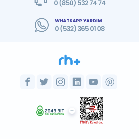
0 (850) 532 74 74
WHATSAPP YARDIM
0 (532) 365 01 08