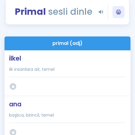
Puan Hesaplama
Primal
sesli dinle
Rehberlik Aracı
ÖSYM Sınav Takvimi
primal (adj)
Kampanyalar
ilkel
Blog
ilk insanlara ait, temel
İngilizce Gramer
ana
başlıca, birincil, temel